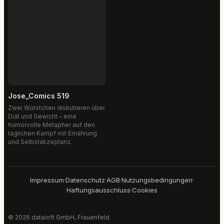
Jose_Comics 519
Zwei Würstchen diskutieren über
Diät und Gewicht – eine
humorvolle Metapher auf den
täglichen Kampf mit Ernährung
und Selbstakzeptanz.
Impressum
·
Datenschutz
·
AGB
·
Nutzungsbedingungen
·
Haftungsausschluss
·
Cookies
© 2026 dataloft GmbH, Frauenfeld