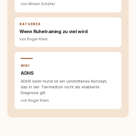
für ein Zusammenleben, das beiden guttut.
von Miriam Schäfer
RATGEBER
Wenn Ruhetraining zu viel wird
von Roger Klein
WIKI
ADHS
ADHS beim Hund ist ein umstrittenes Konzept,
das in der Tiermedizin nicht als etablierte
Diagnose gilt.
von Roger Klein