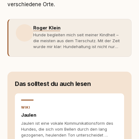
verschiedene Orte.
Roger Klein
Hunde begleiten mich seit meiner Kindheit –
die meisten aus dem Tierschutz. Mit der Zeit
wurde mir klar: Hundehaltung ist nicht nur
Gefühl, sondern Verantwortung und
Fachwissen. Der Wendepunkt kam mit meinem
ersten Welpen. Plötzlich reichte Erfahrung
allein nicht mehr. Ich begann mich intensiv mit
Verhaltensbiologie, Trainingsethik und
moderner Hundeerziehung
Das solltest du auch lesen
auseinanderzusetzen. Nach meiner Erfahrung
entsteht echte Bindung dort, wo Verständnis
Wissen ersetzt – nicht umgekehrt. Aus dieser
Entwicklung entstand rundum.dog – ein
WIKI
Wissens- und Serviceportal für
Jaulen
Hundehalter:innen in Deutschland, Österreich
Jaulen ist eine vokale Kommunikationsform des
und der Schweiz. Meine Überzeugung:
Hundes, die sich vom Bellen durch den lang
Tierschutz beginnt mit Wissen. Wer seinen
gezogenen, heulenden Ton unterscheidet …
Hund versteht, trifft bessere Entscheidungen –