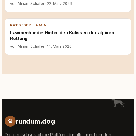
von Miriam Schäfer
·
22. März 2026
RATGEBER · 4 MIN
Lawinenhunde: Hinter den Kulissen der alpinen
Rettung
von Miriam Schäfer
·
14. März 2026
rundum.dog
Die deutschsprachige Plattform für alles rund um den