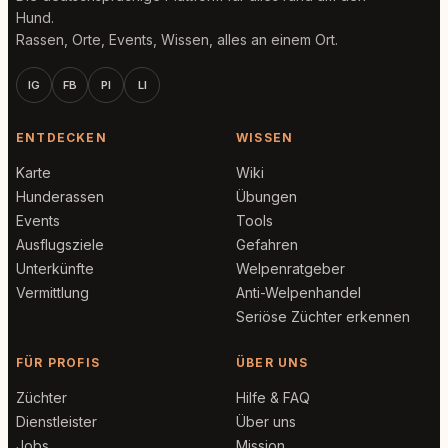
Hund.
Rassen, Orte, Events, Wissen, alles an einem Ort.
IG
FB
PI
LI
ENTDECKEN
WISSEN
Karte
Wiki
Hunderassen
Übungen
Events
Tools
Ausflugsziele
Gefahren
Unterkünfte
Welpenratgeber
Vermittlung
Anti-Welpenhandel
Seriöse Züchter erkennen
FÜR PROFIS
ÜBER UNS
Züchter
Hilfe & FAQ
Dienstleister
Über uns
Jobs
Mission