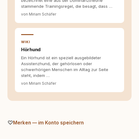
bezeichnet eine aus der Dominanztheorie
Selbstreflexion und Bereitschaft zum
stammende Trainingsregel, die besagt, dass …
Hinterfragen zusammenkommen. Mit meinen
Texten möchte ich genau dazu beitragen.
von Miriam Schäfer
WIKI
Hörhund
Ein Hörhund ist ein speziell ausgebildeter
Assistenzhund, der gehörlosen oder
schwerhörigen Menschen im Alltag zur Seite
steht, indem …
von Miriam Schäfer
Merken — im Konto speichern