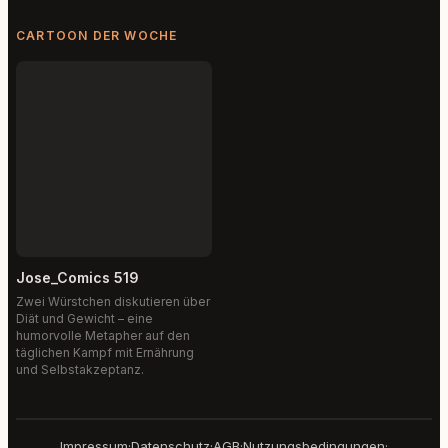
CARTOON DER WOCHE
Jose_Comics 519
Zwei Würstchen diskutieren über
Diät und Gewicht – eine
humorvolle Metapher auf den
täglichen Kampf mit Ernährung
und Selbstakzeptanz.
Impressum
·
Datenschutz
·
AGB
·
Nutzungsbedingungen
·