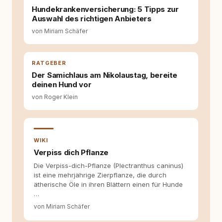
Entwicklung entstand rundum.dog – ein
Hundekrankenversicherung: 5 Tipps zur
Wissens- und Serviceportal für
Auswahl des richtigen Anbieters
Hundehalter:innen in Deutschland, Österreich
von Miriam Schäfer
und der Schweiz. Meine Überzeugung:
Tierschutz beginnt mit Wissen. Wer seinen
Hund versteht, trifft bessere Entscheidungen –
für ein Zusammenleben, das beiden guttut.
RATGEBER
Der Samichlaus am Nikolaustag, bereite
deinen Hund vor
von Roger Klein
WIKI
Verpiss dich Pflanze
Die Verpiss-dich-Pflanze (Plectranthus caninus)
ist eine mehrjährige Zierpflanze, die durch
ätherische Öle in ihren Blättern einen für Hunde
…
von Miriam Schäfer