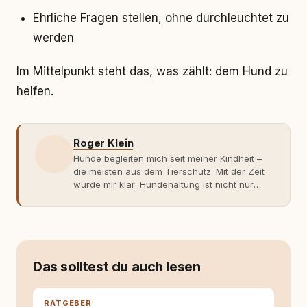
Ehrliche Fragen stellen, ohne durchleuchtet zu
werden
Im Mittelpunkt steht das, was zählt: dem Hund zu
helfen.
Roger Klein
Hunde begleiten mich seit meiner Kindheit –
die meisten aus dem Tierschutz. Mit der Zeit
wurde mir klar: Hundehaltung ist nicht nur
Gefühl, sondern Verantwortung und
Fachwissen. Der Wendepunkt kam mit meinem
ersten Welpen. Plötzlich reichte Erfahrung
allein nicht mehr. Ich begann mich intensiv mit
Verhaltensbiologie, Trainingsethik und
moderner Hundeerziehung
Das solltest du auch lesen
auseinanderzusetzen. Nach meiner Erfahrung
entsteht echte Bindung dort, wo Verständnis
Wissen ersetzt – nicht umgekehrt. Aus dieser
RATGEBER