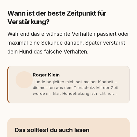
Wann ist der beste Zeitpunkt für
Verstärkung?
Während das erwünschte Verhalten passiert oder
maximal eine Sekunde danach. Später verstärkt
dein Hund das falsche Verhalten.
Roger Klein
Hunde begleiten mich seit meiner Kindheit –
die meisten aus dem Tierschutz. Mit der Zeit
wurde mir klar: Hundehaltung ist nicht nur
Gefühl, sondern Verantwortung und
Fachwissen. Der Wendepunkt kam mit meinem
ersten Welpen. Plötzlich reichte Erfahrung
allein nicht mehr. Ich begann mich intensiv mit
Verhaltensbiologie, Trainingsethik und
moderner Hundeerziehung
Das solltest du auch lesen
auseinanderzusetzen. Nach meiner Erfahrung