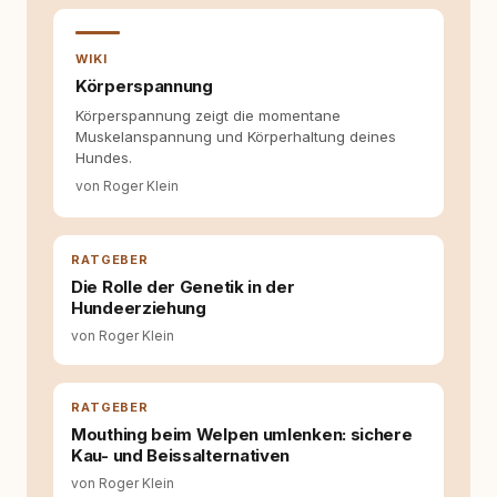
entsteht echte Bindung dort, wo Verständnis
Wissen ersetzt – nicht umgekehrt. Aus dieser
Entwicklung entstand rundum.dog – ein
WIKI
Wissens- und Serviceportal für
Körperspannung
Hundehalter:innen in Deutschland, Österreich
Körperspannung zeigt die momentane
und der Schweiz. Meine Überzeugung:
Muskelanspannung und Körperhaltung deines
Tierschutz beginnt mit Wissen. Wer seinen
Hundes.
Hund versteht, trifft bessere Entscheidungen –
für ein Zusammenleben, das beiden guttut.
von Roger Klein
RATGEBER
Die Rolle der Genetik in der
Hundeerziehung
von Roger Klein
RATGEBER
Mouthing beim Welpen umlenken: sichere
Kau- und Beissalternativen
von Roger Klein