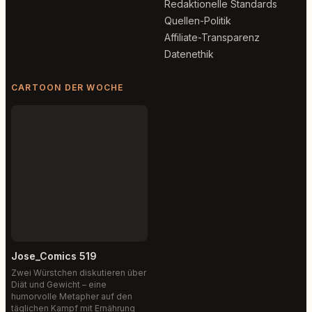
Redaktionelle Standards
Quellen-Politik
Affiliate-Transparenz
Datenethik
CARTOON DER WOCHE
Jose_Comics 519
Zwei Würstchen diskutieren über
Diät und Gewicht – eine
humorvolle Metapher auf den
täglichen Kampf mit Ernährung