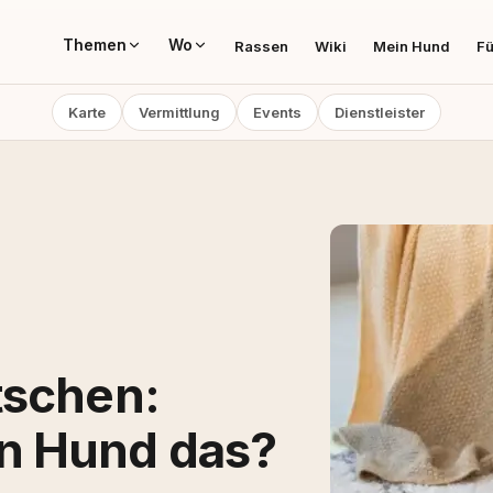
Themen
Wo
Rassen
Wiki
Mein Hund
Fü
Karte
Vermittlung
Events
Dienstleister
tschen:
n Hund das?