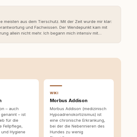
ie meisten aus dem Tierschutz. Mit der Zeit wurde mir klar:
 Verantwortung und Fachwissen. Der Wendepunkt kam mit
rung allein nicht mehr. Ich begann mich intensiv mit
erner Hundeerziehung auseinanderzusetzen. Nach meiner
rständnis Wissen ersetzt – nicht umgekehrt. Aus dieser
s- und Serviceportal für Hundehalter:innen in
ine Überzeugung: Tierschutz beginnt mit Wissen. Wer
idungen – für ein Zusammenleben, das beiden guttut.
WIKI
n
Morbus Addison
on – auch
Morbus Addison (medizinisch
 genannt – ist
Hypoadrenokortizismus) ist
eb für die
eine chronische Erkrankung,
e Fellpflege,
bei der die Nebennieren des
e und Hygiene
Hundes zu wenig