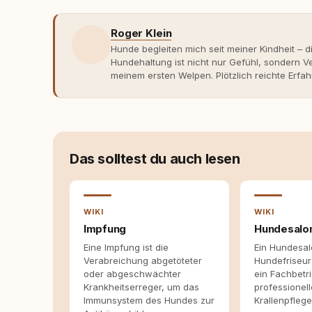
Roger Klein
Hunde begleiten mich seit meiner Kindheit – d
Hundehaltung ist nicht nur Gefühl, sondern
meinem ersten Welpen. Plötzlich reichte Erfah
Verhaltensbiologie, Trainingsethik und mod
Erfahrung entsteht echte Bindung dort, wo Ve
Entwicklung entstand rundum.dog – ein Wissen
Deutschland, Österreich und der Schweiz. Me
seinen Hund versteht, trifft bessere Entsche
Das solltest du auch lesen
WIKI
WIKI
Impfung
Hundesalo
Eine Impfung ist die
Ein Hundesal
Verabreichung abgetöteter
Hundefriseur
oder abgeschwächter
ein Fachbetri
Krankheitserreger, um das
professionell
Immunsystem des Hundes zur
Krallenpfleg