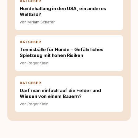
bewusst gute Hundehaltung funktionieren
RATGEBER
kann. Dieser Perspektivwechsel begleitet
Hundehaltung in den USA, ein anderes
meine Arbeit bis heute. Bei rundum.dog bin ich
Weltbild?
als Content Managerin an vielen Stellen
von Miriam Schäfer
beteiligt, an denen aus Ideen fertige Beiträge
werden. Ich recherchiere Themen, plane
Inhalte, schreibe Artikel, begleite Gastbeiträge
redaktionell, veröffentliche Texte und betreue
RATGEBER
die Social-Media-Kanäle. Mein Blick richtet
Tennisbälle für Hunde – Gefährliches
sich dabei immer auf das grosse Ganze:
Spielzeug mit hohen Risiken
Welche Themen sind relevant? Welche
von Roger Klein
Fragen stehen dahinter? Und wie lassen sich
Inhalte so aufbereiten, dass sie verständlich,
fundiert und für unsere Leser wirklich
hilfreich sind? Ich glaube, dass Emotionen
RATGEBER
allein nicht ausreichen. Gute Entscheidungen
Darf man einfach auf die Felder und
entstehen dort, wo Information,
Wiesen von einem Bauern?
Selbstreflexion und Bereitschaft zum
von Roger Klein
Hinterfragen zusammenkommen. Mit meinen
Texten möchte ich genau dazu beitragen.