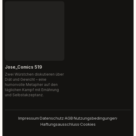
Jose_Comics 519
Zwei Würstchen diskutieren über
Diät und Gewicht – eine
humorvolle Metapher auf den
täglichen Kampf mit Ernährung
und Selbstakzeptanz.
Impressum
·
Datenschutz
·
AGB
·
Nutzungsbedingungen
·
Haftungsausschluss
·
Cookies