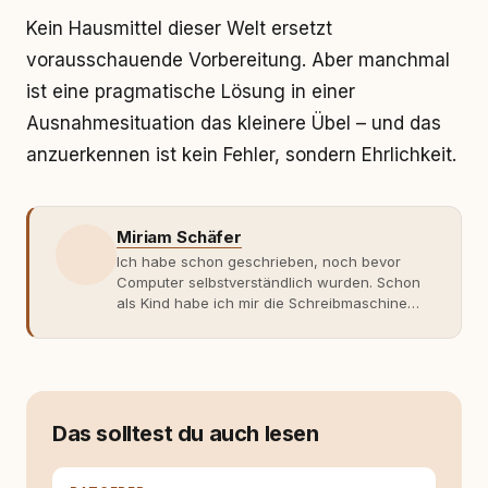
Kein Hausmittel dieser Welt ersetzt
vorausschauende Vorbereitung. Aber manchmal
ist eine pragmatische Lösung in einer
Ausnahmesituation das kleinere Übel – und das
anzuerkennen ist kein Fehler, sondern Ehrlichkeit.
Miriam Schäfer
Ich habe schon geschrieben, noch bevor
Computer selbstverständlich wurden. Schon
als Kind habe ich mir die Schreibmaschine
meiner Eltern geschnappt und drauflos
getippt: Geschichten, Beobachtungen,
Gedanken. Hauptsache Worte. Mein Zugang
zu Hunde-Themen ist kein klassischer. Lange
Zeit war ich eher skeptisch, geprägt von
weniger guten Erfahrungen. Umso mehr hat
Das solltest du auch lesen
es mich überrascht, als ich - dank Roger -
erlebt habe, wie verantwortungsvoll und