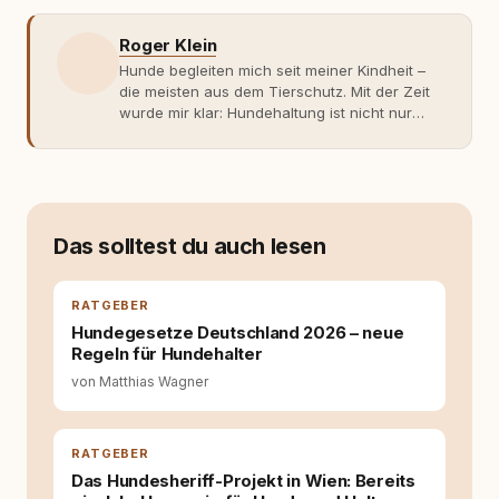
Roger Klein
Hunde begleiten mich seit meiner Kindheit –
die meisten aus dem Tierschutz. Mit der Zeit
wurde mir klar: Hundehaltung ist nicht nur
Gefühl, sondern Verantwortung und
Fachwissen. Der Wendepunkt kam mit meinem
ersten Welpen. Plötzlich reichte Erfahrung
allein nicht mehr. Ich begann mich intensiv mit
Verhaltensbiologie, Trainingsethik und
moderner Hundeerziehung
Das solltest du auch lesen
auseinanderzusetzen. Nach meiner Erfahrung
entsteht echte Bindung dort, wo Verständnis
Wissen ersetzt – nicht umgekehrt. Aus dieser
RATGEBER
Entwicklung entstand rundum.dog – ein
Hundegesetze Deutschland 2026 – neue
Wissens- und Serviceportal für
Regeln für Hundehalter
Hundehalter:innen in Deutschland, Österreich
von Matthias Wagner
und der Schweiz. Meine Überzeugung:
Tierschutz beginnt mit Wissen. Wer seinen
Hund versteht, trifft bessere Entscheidungen –
für ein Zusammenleben, das beiden guttut.
RATGEBER
Das Hundesheriff-Projekt in Wien: Bereits