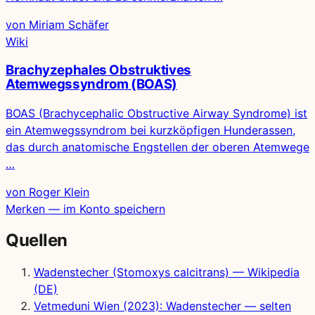
von Miriam Schäfer
Wiki
Brachyzephales Obstruktives
Atemwegssyndrom (BOAS)
BOAS (Brachycephalic Obstructive Airway Syndrome) ist
ein Atemwegssyndrom bei kurzköpfigen Hunderassen,
das durch anatomische Engstellen der oberen Atemwege
…
von Roger Klein
Merken — im Konto speichern
Quellen
Wadenstecher (Stomoxys calcitrans) — Wikipedia
(DE)
Vetmeduni Wien (2023): Wadenstecher — selten