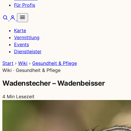
Für Profis
Karte
Vermittlung
Events
Dienstleister
Start
›
Wiki
›
Gesundheit & Pflege
Wiki · Gesundheit & Pflege
Wadenstecher – Wadenbeisser
4 Min Lesezeit