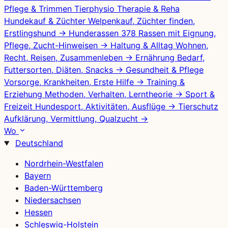
Pflege & Trimmen
Tierphysio
Therapie & Reha
Hundekauf & Züchter
Welpenkauf, Züchter finden,
Erstlingshund
→
Hunderassen
378 Rassen mit Eignung,
Pflege, Zucht-Hinweisen
→
Haltung & Alltag
Wohnen,
Recht, Reisen, Zusammenleben
→
Ernährung
Bedarf,
Futtersorten, Diäten, Snacks
→
Gesundheit & Pflege
Vorsorge, Krankheiten, Erste Hilfe
→
Training &
Erziehung
Methoden, Verhalten, Lerntheorie
→
Sport &
Freizeit
Hundesport, Aktivitäten, Ausflüge
→
Tierschutz
Aufklärung, Vermittlung, Qualzucht
→
Wo
Deutschland
Nordrhein-Westfalen
Bayern
Baden-Württemberg
Niedersachsen
Hessen
Schleswig-Holstein