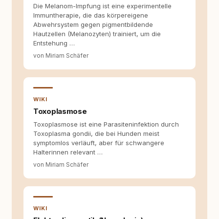
werden. Ich recherchiere Themen, plane
Die Melanom-Impfung ist eine experimentelle
Inhalte, schreibe Artikel, begleite Gastbeiträge
Immuntherapie, die das körpereigene
redaktionell, veröffentliche Texte und betreue
Abwehrsystem gegen pigmentbildende
die Social-Media-Kanäle. Mein Blick richtet
Hautzellen (Melanozyten) trainiert, um die
sich dabei immer auf das grosse Ganze:
Entstehung …
Welche Themen sind relevant? Welche
von Miriam Schäfer
Fragen stehen dahinter? Und wie lassen sich
Inhalte so aufbereiten, dass sie verständlich,
fundiert und für unsere Leser wirklich
hilfreich sind? Ich glaube, dass Emotionen
allein nicht ausreichen. Gute Entscheidungen
WIKI
entstehen dort, wo Information,
Toxoplasmose
Selbstreflexion und Bereitschaft zum
Hinterfragen zusammenkommen. Mit meinen
Toxoplasmose ist eine Parasiteninfektion durch
Texten möchte ich genau dazu beitragen.
Toxoplasma gondii, die bei Hunden meist
symptomlos verläuft, aber für schwangere
Halterinnen relevant …
von Miriam Schäfer
WIKI