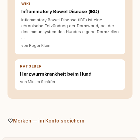
hilfreich sind? Ich glaube, dass Emotionen
WIKI
allein nicht ausreichen. Gute Entscheidungen
Inflammatory Bowel Disease (IBD)
entstehen dort, wo Information,
Selbstreflexion und Bereitschaft zum
Inflammatory Bowel Disease (IBD) ist eine
Hinterfragen zusammenkommen. Mit meinen
chronische Entzündung der Darmwand, bei der
Texten möchte ich genau dazu beitragen.
das Immunsystem des Hundes eigene Darmzellen
…
von Roger Klein
RATGEBER
Herzwurmkrankheit beim Hund
von Miriam Schäfer
Merken — im Konto speichern