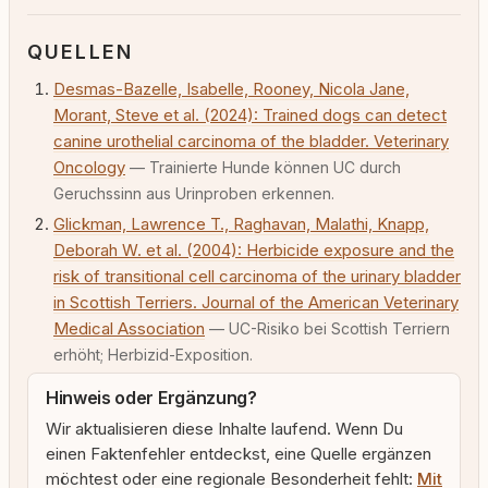
QUELLEN
Desmas-Bazelle, Isabelle, Rooney, Nicola Jane,
Morant, Steve et al. (2024): Trained dogs can detect
canine urothelial carcinoma of the bladder. Veterinary
Oncology
— Trainierte Hunde können UC durch
Geruchssinn aus Urinproben erkennen.
Glickman, Lawrence T., Raghavan, Malathi, Knapp,
Deborah W. et al. (2004): Herbicide exposure and the
risk of transitional cell carcinoma of the urinary bladder
in Scottish Terriers. Journal of the American Veterinary
Medical Association
— UC-Risiko bei Scottish Terriern
erhöht; Herbizid-Exposition.
Hinweis oder Ergänzung?
Wir aktualisieren diese Inhalte laufend. Wenn Du
einen Faktenfehler entdeckst, eine Quelle ergänzen
möchtest oder eine regionale Besonderheit fehlt:
Mit