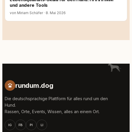
und andere Tools
von Miriam Schäfer
·
8. Mai 2026
rundum.dog
Die deutschsprachige Plattform für alles rund um den
Hund.
Rassen, Orte, Events, Wissen, alles an einem Ort.
IG
FB
PI
LI