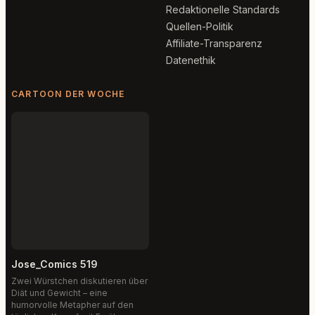
Redaktionelle Standards
Quellen-Politik
Affiliate-Transparenz
Datenethik
CARTOON DER WOCHE
Jose_Comics 519
Zwei Würstchen diskutieren über
Diät und Gewicht – eine
humorvolle Metapher auf den