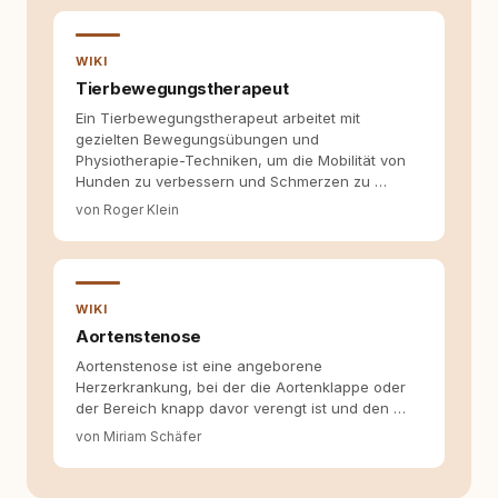
Fragen stehen dahinter? Und wie lassen sich
Inhalte so aufbereiten, dass sie verständlich,
fundiert und für unsere Leser wirklich
WIKI
hilfreich sind? Ich glaube, dass Emotionen
Tierbewegungstherapeut
allein nicht ausreichen. Gute Entscheidungen
entstehen dort, wo Information,
Ein Tierbewegungstherapeut arbeitet mit
Selbstreflexion und Bereitschaft zum
gezielten Bewegungsübungen und
Hinterfragen zusammenkommen. Mit meinen
Physiotherapie-Techniken, um die Mobilität von
Texten möchte ich genau dazu beitragen.
Hunden zu verbessern und Schmerzen zu …
von Roger Klein
WIKI
Aortenstenose
Aortenstenose ist eine angeborene
Herzerkrankung, bei der die Aortenklappe oder
der Bereich knapp davor verengt ist und den …
von Miriam Schäfer