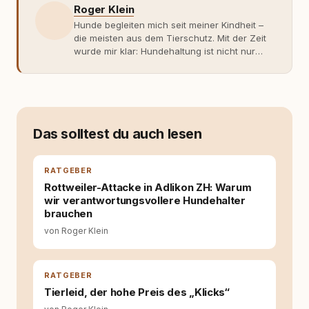
Roger Klein
Hunde begleiten mich seit meiner Kindheit –
die meisten aus dem Tierschutz. Mit der Zeit
wurde mir klar: Hundehaltung ist nicht nur
Gefühl, sondern Verantwortung und
Fachwissen. Der Wendepunkt kam mit meinem
ersten Welpen. Plötzlich reichte Erfahrung
allein nicht mehr. Ich begann mich intensiv mit
Verhaltensbiologie, Trainingsethik und
moderner Hundeerziehung
Das solltest du auch lesen
auseinanderzusetzen. Nach meiner Erfahrung
entsteht echte Bindung dort, wo Verständnis
Wissen ersetzt – nicht umgekehrt. Aus dieser
RATGEBER
Entwicklung entstand rundum.dog – ein
Rottweiler-Attacke in Adlikon ZH: Warum
Wissens- und Serviceportal für
wir verantwortungsvollere Hundehalter
Hundehalter:innen in Deutschland, Österreich
brauchen
und der Schweiz. Meine Überzeugung:
von Roger Klein
Tierschutz beginnt mit Wissen. Wer seinen
Hund versteht, trifft bessere Entscheidungen –
für ein Zusammenleben, das beiden guttut.
RATGEBER
Tierleid, der hohe Preis des „Klicks“