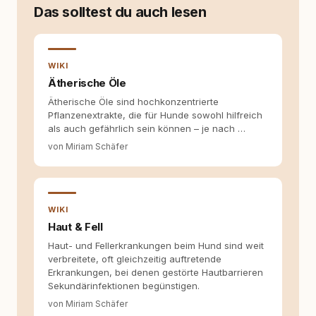
auseinanderzusetzen. Nach meiner Erfahrung
Das solltest du auch lesen
entsteht echte Bindung dort, wo Verständnis
Wissen ersetzt – nicht umgekehrt. Aus dieser
Entwicklung entstand rundum.dog – ein
Wissens- und Serviceportal für
WIKI
Hundehalter:innen in Deutschland, Österreich
und der Schweiz. Meine Überzeugung:
Ätherische Öle
Tierschutz beginnt mit Wissen. Wer seinen
Ätherische Öle sind hochkonzentrierte
Hund versteht, trifft bessere Entscheidungen –
Pflanzenextrakte, die für Hunde sowohl hilfreich
für ein Zusammenleben, das beiden guttut.
als auch gefährlich sein können – je nach …
von Miriam Schäfer
WIKI
Haut & Fell
Haut- und Fellerkrankungen beim Hund sind weit
verbreitete, oft gleichzeitig auftretende
Erkrankungen, bei denen gestörte Hautbarrieren
Sekundärinfektionen begünstigen.
von Miriam Schäfer