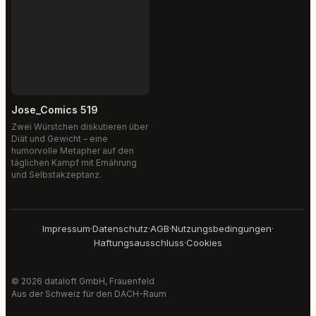
Jose_Comics 519
Zwei Würstchen diskutieren über
Diät und Gewicht – eine
humorvolle Metapher auf den
täglichen Kampf mit Ernährung
und Selbstakzeptanz.
Impressum
·
Datenschutz
·
AGB
·
Nutzungsbedingungen
·
Haftungsausschluss
·
Cookies
© 2026 dataloft GmbH, Frauenfeld
Aus der Schweiz für den DACH-Raum