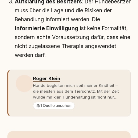
Aufklärung des Besitzers
: Der Hundebesitzer
muss über die Lage und die Risiken der
Behandlung informiert werden. Die
informierte Einwilligung
ist keine Formalität,
sondern echte Voraussetzung dafür, dass eine
nicht zugelassene Therapie angewendet
werden darf.
Roger Klein
Hunde begleiten mich seit meiner Kindheit –
die meisten aus dem Tierschutz. Mit der Zeit
wurde mir klar: Hundehaltung ist nicht nur
Gefühl, sondern Verantwortung und
📚
1 Quelle ansehen
Fachwissen. Der Wendepunkt kam mit meinem
ersten Welpen. Plötzlich reichte Erfahrung
allein nicht mehr. Ich begann mich intensiv mit
Verhaltensbiologie, Trainingsethik und
moderner Hundeerziehung