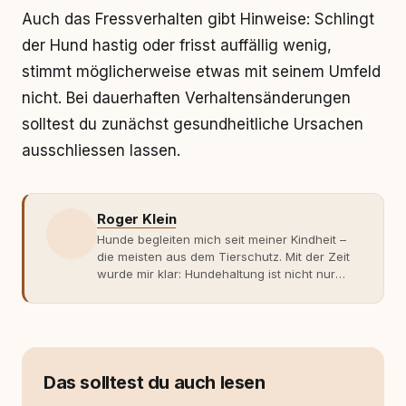
Auch das Fressverhalten gibt Hinweise: Schlingt
der Hund hastig oder frisst auffällig wenig,
stimmt möglicherweise etwas mit seinem Umfeld
nicht. Bei dauerhaften Verhaltensänderungen
solltest du zunächst gesundheitliche Ursachen
ausschliessen lassen.
Roger Klein
Hunde begleiten mich seit meiner Kindheit –
die meisten aus dem Tierschutz. Mit der Zeit
wurde mir klar: Hundehaltung ist nicht nur
Gefühl, sondern Verantwortung und
Fachwissen. Der Wendepunkt kam mit meinem
ersten Welpen. Plötzlich reichte Erfahrung
allein nicht mehr. Ich begann mich intensiv mit
Verhaltensbiologie, Trainingsethik und
moderner Hundeerziehung
Das solltest du auch lesen
auseinanderzusetzen. Nach meiner Erfahrung