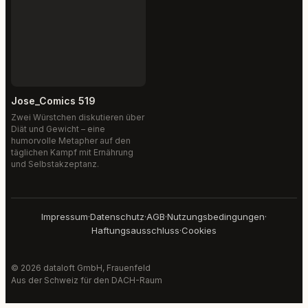
Jose_Comics 519
Zwei Würstchen diskutieren über
Diät und Gewicht – eine
humorvolle Metapher auf den
täglichen Kampf mit Ernährung
und Selbstakzeptanz.
Impressum
·
Datenschutz
·
AGB
·
Nutzungsbedingungen
·
Haftungsausschluss
·
Cookies
© 2026 dataloft GmbH, Frauenfeld
Aus der Schweiz für den DACH-Raum