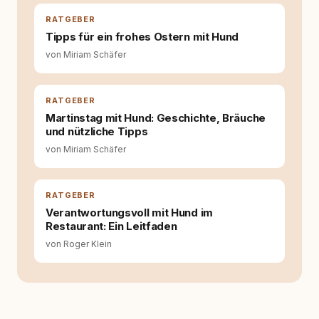
entsteht echte Bindung dort, wo Verständnis
Wissen ersetzt – nicht umgekehrt. Aus dieser
RATGEBER
Entwicklung entstand rundum.dog – ein
Tipps für ein frohes Ostern mit Hund
Wissens- und Serviceportal für
von Miriam Schäfer
Hundehalter:innen in Deutschland, Österreich
und der Schweiz. Meine Überzeugung:
Tierschutz beginnt mit Wissen. Wer seinen
Hund versteht, trifft bessere Entscheidungen –
RATGEBER
für ein Zusammenleben, das beiden guttut.
Martinstag mit Hund: Geschichte, Bräuche
und nützliche Tipps
von Miriam Schäfer
RATGEBER
Verantwortungsvoll mit Hund im
Restaurant: Ein Leitfaden
von Roger Klein