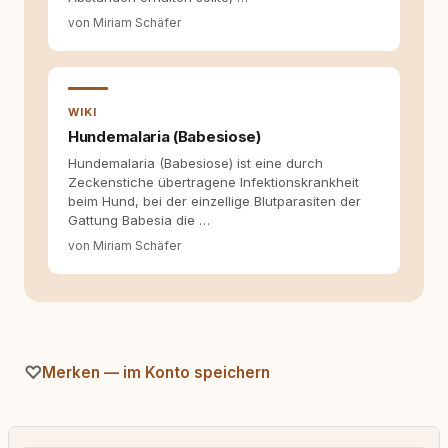
entstehen dort, wo Information,
von Miriam Schäfer
Selbstreflexion und Bereitschaft zum
Hinterfragen zusammenkommen. Mit meinen
Texten möchte ich genau dazu beitragen.
WIKI
Hundemalaria (Babesiose)
Hundemalaria (Babesiose) ist eine durch
Zeckenstiche übertragene Infektionskrankheit
beim Hund, bei der einzellige Blutparasiten der
Gattung Babesia die …
von Miriam Schäfer
Merken — im Konto speichern