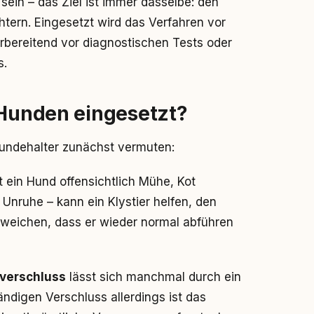
sein – das Ziel ist immer dasselbe: den
tern. Eingesetzt wird das Verfahren vor
rbereitend vor diagnostischen Tests oder
s.
 Hunden eingesetzt?
e Hundehalter zunächst vermuten:
at ein Hund offensichtlich Mühe, Kot
t Unruhe – kann ein Klystier helfen, den
rweichen, dass er wieder normal abführen
mverschluss
lässt sich manchmal durch ein
tändigen Verschluss allerdings ist das