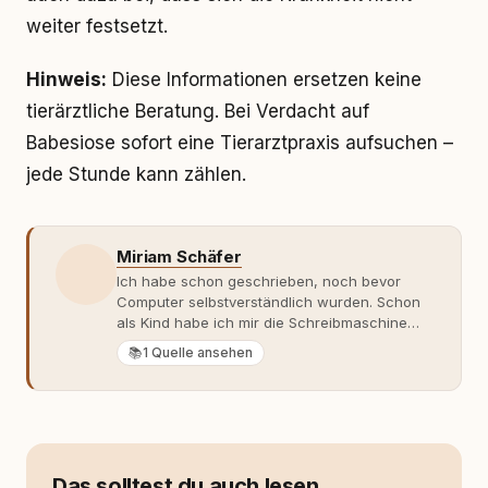
weiter festsetzt.
Hinweis:
Diese Informationen ersetzen keine
tierärztliche Beratung. Bei Verdacht auf
Babesiose sofort eine Tierarztpraxis aufsuchen –
jede Stunde kann zählen.
Miriam Schäfer
Ich habe schon geschrieben, noch bevor
Computer selbstverständlich wurden. Schon
als Kind habe ich mir die Schreibmaschine
meiner Eltern geschnappt und drauflos
📚
1 Quelle ansehen
getippt: Geschichten, Beobachtungen,
Gedanken. Hauptsache Worte. Mein Zugang
zu Hunde-Themen ist kein klassischer. Lange
Zeit war ich eher skeptisch, geprägt von
weniger guten Erfahrungen. Umso mehr hat
es mich überrascht, als ich - dank Roger -
Das solltest du auch lesen