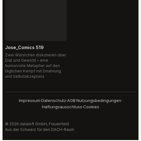
Jose_Comics 519
Zwei Würstchen diskutieren über
Diät und Gewicht – eine
humorvolle Metapher auf den
täglichen Kampf mit Ernährung
und Selbstakzeptanz.
Impressum
·
Datenschutz
·
AGB
·
Nutzungsbedingungen
·
Haftungsausschluss
·
Cookies
© 2026 dataloft GmbH, Frauenfeld
Aus der Schweiz für den DACH-Raum