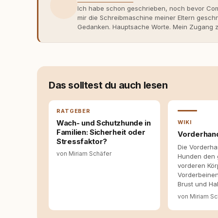
Ich habe schon geschrieben, noch bevor Comp
mir die Schreibmaschine meiner Eltern gesch
Gedanken. Hauptsache Worte. Mein Zugang zu
eher skeptisch, geprägt von weniger guten Er
dank Roger - erlebt habe, wie verantwortung
Dieser Perspektivwechsel begleitet meine Arbe
Managerin an vielen Stellen beteiligt, an den
Themen, plane Inhalte, schreibe Artikel, begle
betreue die Social-Media-Kanäle. Mein Blick 
Das solltest du auch lesen
Themen sind relevant? Welche Fragen stehen d
dass sie verständlich, fundiert und für unsere
allein nicht ausreichen. Gute Entscheidungen 
RATGEBER
Bereitschaft zum Hinterfragen zusammenkomm
Wach- und Schutzhunde in
WIKI
Familien: Sicherheit oder
Vorderhan
Stressfaktor?
Die Vorderha
von Miriam Schäfer
Hunden den
vorderen Kör
Vorderbeinen
Brust und Hal
von Miriam Sc