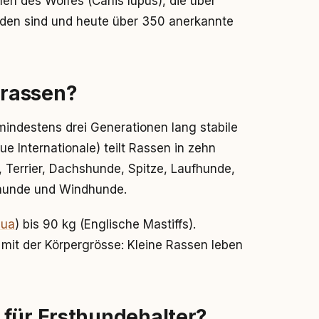
n des Wolfes (Canis lupus), die über
nden sind und heute über 350 anerkannte
rassen?
mindestens drei Generationen lang stabile
e Internationale) teilt Rassen in zehn
, Terrier, Dachshunde, Spitze, Laufhunde,
shunde und Windhunde.
hua
) bis 90 kg (Englische Mastiffs).
mit der Körpergrösse: Kleine Rassen leben
 für Ersthundehalter?