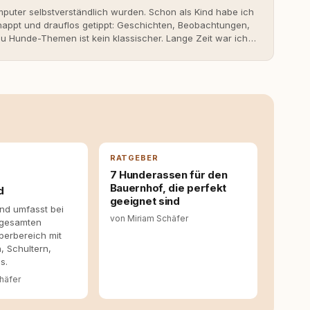
uter selbstverständlich wurden. Schon als Kind habe ich
nappt und drauflos getippt: Geschichten, Beobachtungen,
 Hunde-Themen ist kein klassischer. Lange Zeit war ich
fahrungen. Umso mehr hat es mich überrascht, als ich -
svoll und bewusst gute Hundehaltung funktionieren kann.
it bis heute. Bei rundum.dog bin ich als Content
en aus Ideen fertige Beiträge werden. Ich recherchiere
ite Gastbeiträge redaktionell, veröffentliche Texte und
richtet sich dabei immer auf das grosse Ganze: Welche
ahinter? Und wie lassen sich Inhalte so aufbereiten,
 Leser wirklich hilfreich sind? Ich glaube, dass Emotionen
entstehen dort, wo Information, Selbstreflexion und
RATGEBER
en. Mit meinen Texten möchte ich genau dazu beitragen.
7 Hunderassen für den
Bauernhof, die perfekt
d
geeignet sind
nd umfasst bei
von Miriam Schäfer
 gesamten
perbereich mit
, Schultern,
s.
häfer