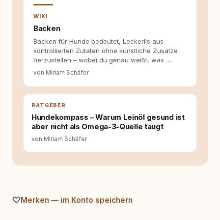
Fragen stehen dahinter? Und wie lassen sich
Inhalte so aufbereiten, dass sie verständlich,
WIKI
fundiert und für unsere Leser wirklich
Backen
hilfreich sind? Ich glaube, dass Emotionen
Backen für Hunde bedeutet, Leckerlis aus
allein nicht ausreichen. Gute Entscheidungen
kontrollierten Zutaten ohne künstliche Zusätze
entstehen dort, wo Information,
herzustellen – wobei du genau weißt, was …
Selbstreflexion und Bereitschaft zum
Hinterfragen zusammenkommen. Mit meinen
von Miriam Schäfer
Texten möchte ich genau dazu beitragen.
RATGEBER
Hundekompass – Warum Leinöl gesund ist
aber nicht als Omega-3-Quelle taugt
von Miriam Schäfer
Merken — im Konto speichern