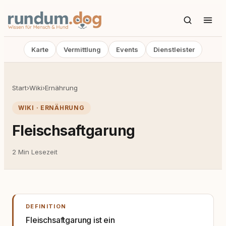
Karte
Vermittlung
Events
Dienstleister
Start
›
Wiki
›
Ernährung
WIKI · ERNÄHRUNG
Fleischsaftgarung
2 Min Lesezeit
DEFINITION
Fleischsaftgarung ist ein