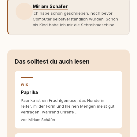
Miriam Schäfer
Ich habe schon geschrieben, noch bevor
Computer selbstverständlich wurden. Schon
als Kind habe ich mir die Schreibmaschine
meiner Eltern geschnappt und drauflos
getippt: Geschichten, Beobachtungen,
Gedanken. Hauptsache Worte. Mein Zugang
zu Hunde-Themen ist kein klassischer. Lange
Zeit war ich eher skeptisch, geprägt von
weniger guten Erfahrungen. Umso mehr hat
Das solltest du auch lesen
es mich überrascht, als ich - dank Roger -
erlebt habe, wie verantwortungsvoll und
bewusst gute Hundehaltung funktionieren
kann. Dieser Perspektivwechsel begleitet
WIKI
meine Arbeit bis heute. Bei rundum.dog bin ich
Paprika
als Content Managerin an vielen Stellen
Paprika ist ein Fruchtgemüse, das Hunde in
beteiligt, an denen aus Ideen fertige Beiträge
reifer, milder Form und kleinen Mengen meist gut
werden. Ich recherchiere Themen, plane
vertragen, während unreife …
Inhalte, schreibe Artikel, begleite Gastbeiträge
redaktionell, veröffentliche Texte und betreue
von Miriam Schäfer
die Social-Media-Kanäle. Mein Blick richtet
sich dabei immer auf das grosse Ganze:
Welche Themen sind relevant? Welche