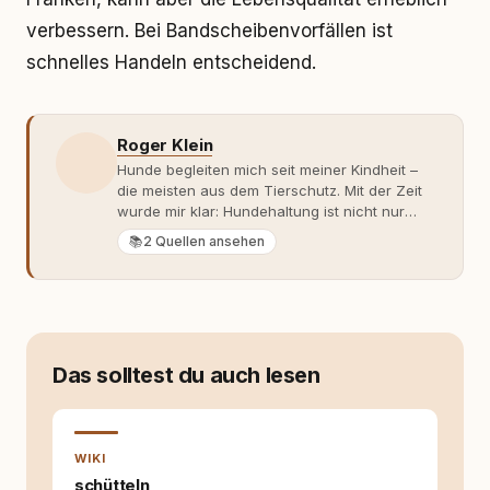
verbessern. Bei Bandscheibenvorfällen ist
schnelles Handeln entscheidend.
Roger Klein
Hunde begleiten mich seit meiner Kindheit –
die meisten aus dem Tierschutz. Mit der Zeit
wurde mir klar: Hundehaltung ist nicht nur
Gefühl, sondern Verantwortung und
📚
2 Quellen ansehen
Fachwissen. Der Wendepunkt kam mit meinem
ersten Welpen. Plötzlich reichte Erfahrung
allein nicht mehr. Ich begann mich intensiv mit
Verhaltensbiologie, Trainingsethik und
moderner Hundeerziehung
auseinanderzusetzen. Nach meiner Erfahrung
Das solltest du auch lesen
entsteht echte Bindung dort, wo Verständnis
Wissen ersetzt – nicht umgekehrt. Aus dieser
Entwicklung entstand rundum.dog – ein
Wissens- und Serviceportal für
WIKI
Hundehalter:innen in Deutschland, Österreich
und der Schweiz. Meine Überzeugung:
schütteln