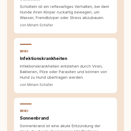
Tierschutz beginnt mit Wissen. Wer seinen
Schütteln ist ein reflexartiges Verhalten, bei dem
Hund versteht, trifft bessere Entscheidungen –
Hunde ihren Körper ruckartig bewegen, um
für ein Zusammenleben, das beiden guttut.
Wasser, Fremdkörper oder Stress abzubauen.
von Miriam Schäfer
WIKI
Infektionskrankheiten
Infektionskrankheiten entstehen durch Viren,
Bakterien, Pilze oder Parasiten und können von
Hund zu Hund übertragen werden.
von Miriam Schäfer
WIKI
Sonnenbrand
Sonnenbrand ist eine akute Entzündung der