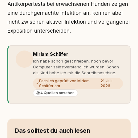
Antikörpertests bei erwachsenen Hunden zeigen
eine durchgemachte Infektion an, können aber
nicht zwischen aktiver Infektion und vergangener
Exposition unterscheiden.
Miriam Schäfer
Ich habe schon geschrieben, noch bevor
Computer selbstverständlich wurden. Schon
als Kind habe ich mir die Schreibmaschine
meiner Eltern geschnappt und drauflos
Fachlich geprüft von Miriam
21. Juli
✓
getippt: Geschichten, Beobachtungen,
Schäfer am
2026
Gedanken. Hauptsache Worte. Mein Zugang
📚
4 Quellen ansehen
zu Hunde-Themen ist kein klassischer. Lange
Zeit war ich eher skeptisch, geprägt von
weniger guten Erfahrungen. Umso mehr hat
es mich überrascht, als ich - dank Roger -
erlebt habe, wie verantwortungsvoll und
bewusst gute Hundehaltung funktionieren
Das solltest du auch lesen
kann. Dieser Perspektivwechsel begleitet
meine Arbeit bis heute. Bei rundum.dog bin ich