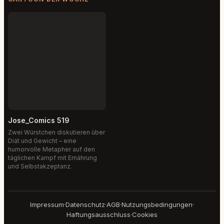
Jose_Comics 519
Zwei Würstchen diskutieren über
Diät und Gewicht – eine
humorvolle Metapher auf den
täglichen Kampf mit Ernährung
und Selbstakzeptanz.
Impressum
·
Datenschutz
·
AGB
·
Nutzungsbedingungen
·
Haftungsausschluss
·
Cookies