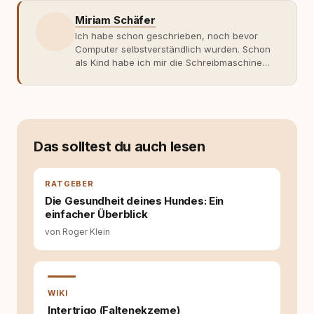
Miriam Schäfer
Ich habe schon geschrieben, noch bevor
Computer selbstverständlich wurden. Schon
als Kind habe ich mir die Schreibmaschine
meiner Eltern geschnappt und drauflos
getippt: Geschichten, Beobachtungen,
Gedanken. Hauptsache Worte. Mein Zugang
zu Hunde-Themen ist kein klassischer. Lange
Zeit war ich eher skeptisch, geprägt von
weniger guten Erfahrungen. Umso mehr hat
Das solltest du auch lesen
es mich überrascht, als ich - dank Roger -
erlebt habe, wie verantwortungsvoll und
bewusst gute Hundehaltung funktionieren
RATGEBER
kann. Dieser Perspektivwechsel begleitet
Die Gesundheit deines Hundes: Ein
meine Arbeit bis heute. Bei rundum.dog bin ich
einfacher Überblick
als Content Managerin an vielen Stellen
von Roger Klein
beteiligt, an denen aus Ideen fertige Beiträge
werden. Ich recherchiere Themen, plane
Inhalte, schreibe Artikel, begleite Gastbeiträge
redaktionell, veröffentliche Texte und betreue
die Social-Media-Kanäle. Mein Blick richtet
WIKI
sich dabei immer auf das grosse Ganze:
Intertrigo (Faltenekzeme)