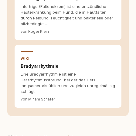
Welche Themen sind relevant? Welche
Intertrigo (Faltenekzem) ist eine entzündliche
Fragen stehen dahinter? Und wie lassen sich
Hauterkrankung beim Hund, die in Hautfalten
Inhalte so aufbereiten, dass sie verständlich,
durch Reibung, Feuchtigkeit und bakterielle oder
fundiert und für unsere Leser wirklich
pilzbedingte …
hilfreich sind? Ich glaube, dass Emotionen
allein nicht ausreichen. Gute Entscheidungen
von Roger Klein
entstehen dort, wo Information,
Selbstreflexion und Bereitschaft zum
Hinterfragen zusammenkommen. Mit meinen
Texten möchte ich genau dazu beitragen.
WIKI
Bradyarrhythmie
Eine Bradyarrhythmie ist eine
Herzrhythmusstörung, bei der das Herz
langsamer als üblich und zugleich unregelmässig
schlägt.
von Miriam Schäfer