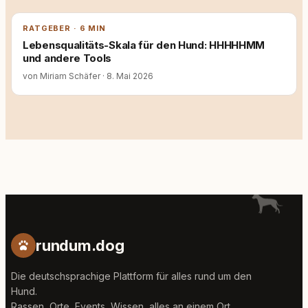
RATGEBER · 6 MIN
Lebensqualitäts-Skala für den Hund: HHHHHMM
und andere Tools
von Miriam Schäfer
·
8. Mai 2026
rundum.dog
Die deutschsprachige Plattform für alles rund um den
Hund.
Rassen, Orte, Events, Wissen, alles an einem Ort.