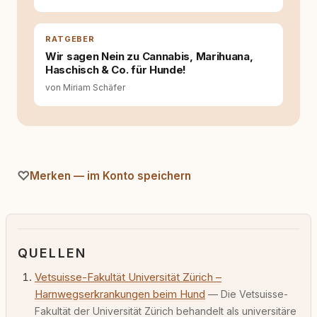
Selbstreflexion und Bereitschaft zum
Hinterfragen zusammenkommen. Mit meinen
Texten möchte ich genau dazu beitragen.
RATGEBER
Wir sagen Nein zu Cannabis, Marihuana,
Haschisch & Co. für Hunde!
von Miriam Schäfer
Merken — im Konto speichern
QUELLEN
Vetsuisse-Fakultät Universität Zürich –
Harnwegserkrankungen beim Hund
— Die Vetsuisse-
Fakultät der Universität Zürich behandelt als universitäre