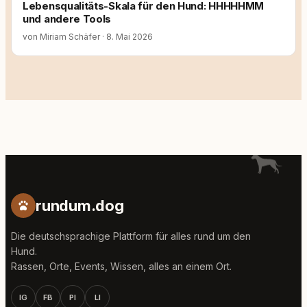
Lebensqualitäts-Skala für den Hund: HHHHHMM
und andere Tools
von Miriam Schäfer
·
8. Mai 2026
rundum.dog
Die deutschsprachige Plattform für alles rund um den
Hund.
Rassen, Orte, Events, Wissen, alles an einem Ort.
IG
FB
PI
LI