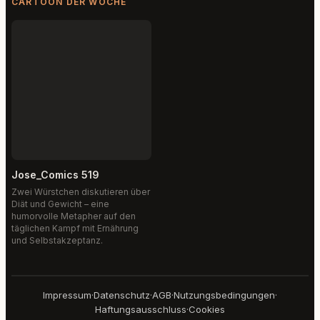
CARTOON DER WOCHE
Jose_Comics 519
Zwei Würstchen diskutieren über
Diät und Gewicht – eine
humorvolle Metapher auf den
täglichen Kampf mit Ernährung
und Selbstakzeptanz.
Impressum
·
Datenschutz
·
AGB
·
Nutzungsbedingungen
·
Haftungsausschluss
·
Cookies