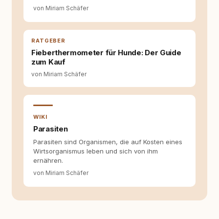
von Miriam Schäfer
Fragen stehen dahinter? Und wie lassen sich
Inhalte so aufbereiten, dass sie verständlich,
fundiert und für unsere Leser wirklich
hilfreich sind? Ich glaube, dass Emotionen
RATGEBER
allein nicht ausreichen. Gute Entscheidungen
Fieberthermometer für Hunde: Der Guide
entstehen dort, wo Information,
zum Kauf
Selbstreflexion und Bereitschaft zum
Hinterfragen zusammenkommen. Mit meinen
von Miriam Schäfer
Texten möchte ich genau dazu beitragen.
WIKI
Parasiten
Parasiten sind Organismen, die auf Kosten eines
Wirtsorganismus leben und sich von ihm
ernähren.
von Miriam Schäfer