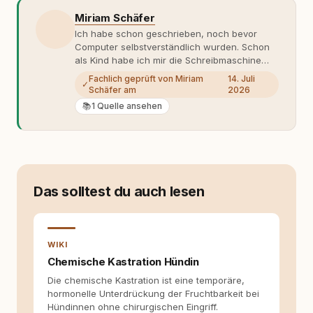
Miriam Schäfer
Ich habe schon geschrieben, noch bevor
Computer selbstverständlich wurden. Schon
als Kind habe ich mir die Schreibmaschine
meiner Eltern geschnappt und drauflos
Fachlich geprüft von Miriam
14. Juli
✓
getippt: Geschichten, Beobachtungen,
Schäfer am
2026
Gedanken. Hauptsache Worte. Mein Zugang
📚
1 Quelle ansehen
zu Hunde-Themen ist kein klassischer. Lange
Zeit war ich eher skeptisch, geprägt von
weniger guten Erfahrungen. Umso mehr hat
es mich überrascht, als ich - dank Roger -
erlebt habe, wie verantwortungsvoll und
bewusst gute Hundehaltung funktionieren
Das solltest du auch lesen
kann. Dieser Perspektivwechsel begleitet
meine Arbeit bis heute. Bei rundum.dog bin ich
als Content Managerin an vielen Stellen
beteiligt, an denen aus Ideen fertige Beiträge
WIKI
werden. Ich recherchiere Themen, plane
Inhalte, schreibe Artikel, begleite Gastbeiträge
Chemische Kastration Hündin
redaktionell, veröffentliche Texte und betreue
Die chemische Kastration ist eine temporäre,
die Social-Media-Kanäle. Mein Blick richtet
hormonelle Unterdrückung der Fruchtbarkeit bei
sich dabei immer auf das grosse Ganze:
Hündinnen ohne chirurgischen Eingriff.
Welche Themen sind relevant? Welche