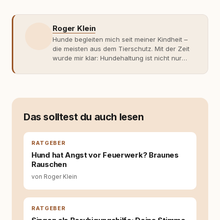
Roger Klein
Hunde begleiten mich seit meiner Kindheit –
die meisten aus dem Tierschutz. Mit der Zeit
wurde mir klar: Hundehaltung ist nicht nur
Gefühl, sondern Verantwortung und
Fachwissen. Der Wendepunkt kam mit meinem
ersten Welpen. Plötzlich reichte Erfahrung
allein nicht mehr. Ich begann mich intensiv mit
Verhaltensbiologie, Trainingsethik und
moderner Hundeerziehung
Das solltest du auch lesen
auseinanderzusetzen. Nach meiner Erfahrung
entsteht echte Bindung dort, wo Verständnis
Wissen ersetzt – nicht umgekehrt. Aus dieser
RATGEBER
Entwicklung entstand rundum.dog – ein
Hund hat Angst vor Feuerwerk? Braunes
Wissens- und Serviceportal für
Rauschen
Hundehalter:innen in Deutschland, Österreich
von Roger Klein
und der Schweiz. Meine Überzeugung:
Tierschutz beginnt mit Wissen. Wer seinen
Hund versteht, trifft bessere Entscheidungen –
für ein Zusammenleben, das beiden guttut.
RATGEBER