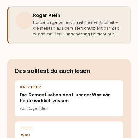
Roger Klein
Hunde begleiten mich seit meiner Kindheit –
die meisten aus dem Tierschutz. Mit der Zeit
wurde mir klar: Hundehaltung ist nicht nur
Gefühl, sondern Verantwortung und
Fachwissen. Der Wendepunkt kam mit meinem
ersten Welpen. Plötzlich reichte Erfahrung
allein nicht mehr. Ich begann mich intensiv mit
Verhaltensbiologie, Trainingsethik und
moderner Hundeerziehung
Das solltest du auch lesen
auseinanderzusetzen. Nach meiner Erfahrung
entsteht echte Bindung dort, wo Verständnis
Wissen ersetzt – nicht umgekehrt. Aus dieser
RATGEBER
Entwicklung entstand rundum.dog – ein
Die Domestikation des Hundes: Was wir
Wissens- und Serviceportal für
heute wirklich wissen
Hundehalter:innen in Deutschland, Österreich
von Roger Klein
und der Schweiz. Meine Überzeugung:
Tierschutz beginnt mit Wissen. Wer seinen
Hund versteht, trifft bessere Entscheidungen –
für ein Zusammenleben, das beiden guttut.
WIKI