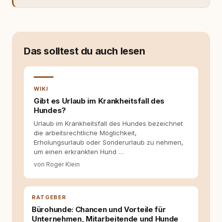
meiner Eltern geschnappt und drauflos
getippt: Geschichten, Beobachtungen,
Gedanken. Hauptsache Worte. Mein Zugang
zu Hunde-Themen ist kein klassischer. Lange
Zeit war ich eher skeptisch, geprägt von
weniger guten Erfahrungen. Umso mehr hat
Das solltest du auch lesen
es mich überrascht, als ich - dank Roger -
erlebt habe, wie verantwortungsvoll und
bewusst gute Hundehaltung funktionieren
kann. Dieser Perspektivwechsel begleitet
WIKI
meine Arbeit bis heute. Bei rundum.dog bin ich
Gibt es Urlaub im Krankheitsfall des
als Content Managerin an vielen Stellen
Hundes?
beteiligt, an denen aus Ideen fertige Beiträge
Urlaub im Krankheitsfall des Hundes bezeichnet
werden. Ich recherchiere Themen, plane
die arbeitsrechtliche Möglichkeit,
Inhalte, schreibe Artikel, begleite Gastbeiträge
Erholungsurlaub oder Sonderurlaub zu nehmen,
redaktionell, veröffentliche Texte und betreue
um einen erkrankten Hund …
die Social-Media-Kanäle. Mein Blick richtet
sich dabei immer auf das grosse Ganze:
von Roger Klein
Welche Themen sind relevant? Welche
Fragen stehen dahinter? Und wie lassen sich
Inhalte so aufbereiten, dass sie verständlich,
RATGEBER
fundiert und für unsere Leser wirklich
hilfreich sind? Ich glaube, dass Emotionen
Bürohunde: Chancen und Vorteile für
allein nicht ausreichen. Gute Entscheidungen
Unternehmen, Mitarbeitende und Hunde