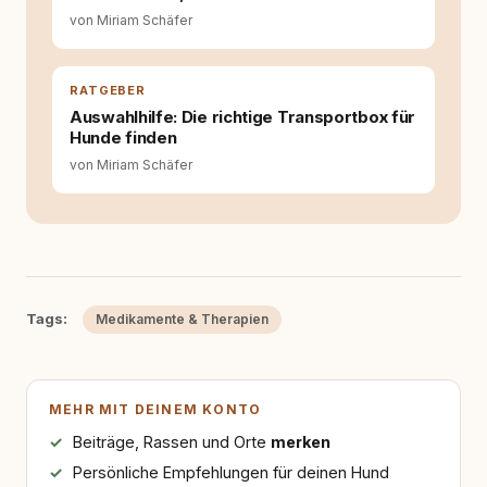
entstehen dort, wo Information,
von Miriam Schäfer
Selbstreflexion und Bereitschaft zum
Hinterfragen zusammenkommen. Mit meinen
Texten möchte ich genau dazu beitragen.
RATGEBER
Auswahlhilfe: Die richtige Transportbox für
Hunde finden
von Miriam Schäfer
Tags:
Medikamente & Therapien
MEHR MIT DEINEM KONTO
Beiträge, Rassen und Orte
merken
Persönliche Empfehlungen für deinen Hund