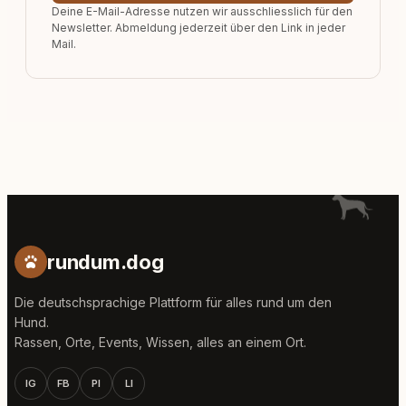
Deine E-Mail-Adresse nutzen wir ausschliesslich für den
Newsletter. Abmeldung jederzeit über den Link in jeder
Mail.
rundum.dog
Die deutschsprachige Plattform für alles rund um den
Hund.
Rassen, Orte, Events, Wissen, alles an einem Ort.
IG
FB
PI
LI