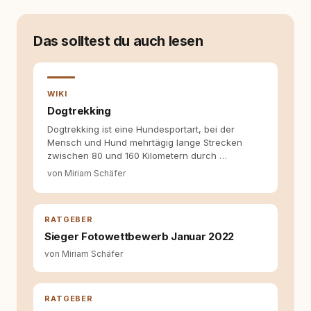
zu Hunde-Themen ist kein klassischer. Lange
Zeit war ich eher skeptisch, geprägt von
weniger guten Erfahrungen. Umso mehr hat
Das solltest du auch lesen
es mich überrascht, als ich - dank Roger -
erlebt habe, wie verantwortungsvoll und
bewusst gute Hundehaltung funktionieren
kann. Dieser Perspektivwechsel begleitet
WIKI
meine Arbeit bis heute. Bei rundum.dog bin ich
Dogtrekking
als Content Managerin an vielen Stellen
Dogtrekking ist eine Hundesportart, bei der
beteiligt, an denen aus Ideen fertige Beiträge
Mensch und Hund mehrtägig lange Strecken
werden. Ich recherchiere Themen, plane
zwischen 80 und 160 Kilometern durch …
Inhalte, schreibe Artikel, begleite Gastbeiträge
redaktionell, veröffentliche Texte und betreue
von Miriam Schäfer
die Social-Media-Kanäle. Mein Blick richtet
sich dabei immer auf das grosse Ganze:
Welche Themen sind relevant? Welche
RATGEBER
Fragen stehen dahinter? Und wie lassen sich
Inhalte so aufbereiten, dass sie verständlich,
Sieger Fotowettbewerb Januar 2022
fundiert und für unsere Leser wirklich
von Miriam Schäfer
hilfreich sind? Ich glaube, dass Emotionen
allein nicht ausreichen. Gute Entscheidungen
entstehen dort, wo Information,
RATGEBER
Selbstreflexion und Bereitschaft zum