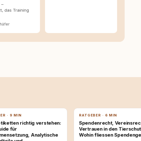
 –
t, das Training
häfer
ER · 9 MIN
RATGEBER · 6 MIN
tiketten richtig verstehen:
Spendenrecht, Vereinsrec
uide für
Vertrauen in den Tierschut
ensetzung, Analytische
Wohin fliessen Spendenge
dteile und