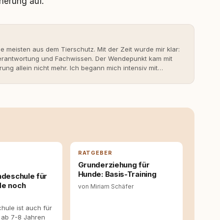
herung auf.
ie meisten aus dem Tierschutz. Mit der Zeit wurde mir klar:
 Verantwortung und Fachwissen. Der Wendepunkt kam mit
rung allein nicht mehr. Ich begann mich intensiv mit
erner Hundeerziehung auseinanderzusetzen. Nach meiner
rständnis Wissen ersetzt – nicht umgekehrt. Aus dieser
s- und Serviceportal für Hundehalter:innen in
ine Überzeugung: Tierschutz beginnt mit Wissen. Wer
idungen – für ein Zusammenleben, das beiden guttut.
RATGEBER
Grunderziehung für
Hunde: Basis-Training
ndeschule für
de noch
von Miriam Schäfer
hule ist auch für
 ab 7-8 Jahren