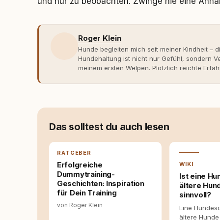
und nur zu beobachten. Zwinge nie eine Annä
Roger Klein
Hunde begleiten mich seit meiner Kindheit – d
Hundehaltung ist nicht nur Gefühl, sondern
meinem ersten Welpen. Plötzlich reichte Erfah
Verhaltensbiologie, Trainingsethik und mod
Erfahrung entsteht echte Bindung dort, wo Ve
Entwicklung entstand rundum.dog – ein Wissen
Deutschland, Österreich und der Schweiz. Me
seinen Hund versteht, trifft bessere Entsche
Das solltest du auch lesen
RATGEBER
Erfolgreiche
WIKI
Dummytraining-
Ist eine Hu
Geschichten: Inspiration
ältere Hun
für Dein Training
sinnvoll?
von Roger Klein
Eine Hundesc
ältere Hunde