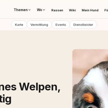
Themen
Wo
Rassen
Wiki
Mein Hund
Fü
Karte
Vermittlung
Events
Dienstleister
ines Welpen,
tig