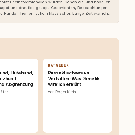
uter selbstverständlich wurden. Schon als Kind habe ich
nappt und drauflos getippt: Geschichten, Beobachtungen,
 Hunde-Themen ist kein klassischer. Lange Zeit war ich
fahrungen. Umso mehr hat es mich überrascht, als ich -
svoll und bewusst gute Hundehaltung funktionieren kann.
it bis heute. Bei rundum.dog bin ich als Content
en aus Ideen fertige Beiträge werden. Ich recherchiere
ite Gastbeiträge redaktionell, veröffentliche Texte und
richtet sich dabei immer auf das grosse Ganze: Welche
ahinter? Und wie lassen sich Inhalte so aufbereiten,
 Leser wirklich hilfreich sind? Ich glaube, dass Emotionen
entstehen dort, wo Information, Selbstreflexion und
RATGEBER
en. Mit meinen Texten möchte ich genau dazu beitragen.
und, Hütehund,
Rasseklischees vs.
tzhund:
Verhalten: Was Genetik
und Abgrenzung
wirklich erklärt
häfer
von Roger Klein