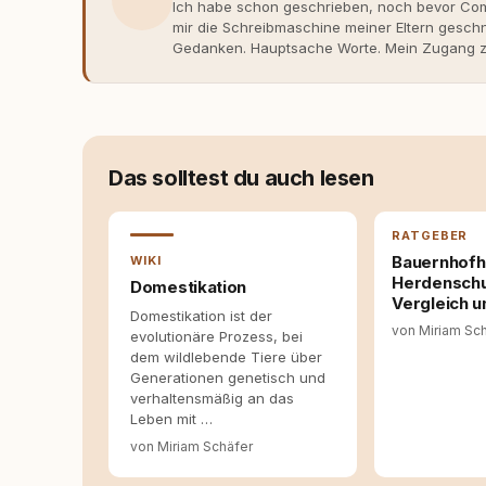
Ich habe schon geschrieben, noch bevor Comp
mir die Schreibmaschine meiner Eltern gesch
Gedanken. Hauptsache Worte. Mein Zugang zu
eher skeptisch, geprägt von weniger guten Er
dank Roger - erlebt habe, wie verantwortung
Dieser Perspektivwechsel begleitet meine Arbe
Managerin an vielen Stellen beteiligt, an den
Themen, plane Inhalte, schreibe Artikel, begle
betreue die Social-Media-Kanäle. Mein Blick 
Das solltest du auch lesen
Themen sind relevant? Welche Fragen stehen d
dass sie verständlich, fundiert und für unsere
allein nicht ausreichen. Gute Entscheidungen 
RATGEBER
Bereitschaft zum Hinterfragen zusammenkomm
Bauernhofh
WIKI
Herdenschu
Domestikation
Vergleich 
Domestikation ist der
von Miriam Sc
evolutionäre Prozess, bei
dem wildlebende Tiere über
Generationen genetisch und
verhaltensmäßig an das
Leben mit …
von Miriam Schäfer