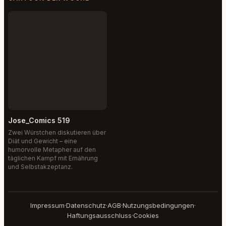
Jose_Comics 519
Zwei Würstchen diskutieren über
Diät und Gewicht – eine
humorvolle Metapher auf den
täglichen Kampf mit Ernährung
und Selbstakzeptanz.
Impressum
·
Datenschutz
·
AGB
·
Nutzungsbedingungen
·
Haftungsausschluss
·
Cookies