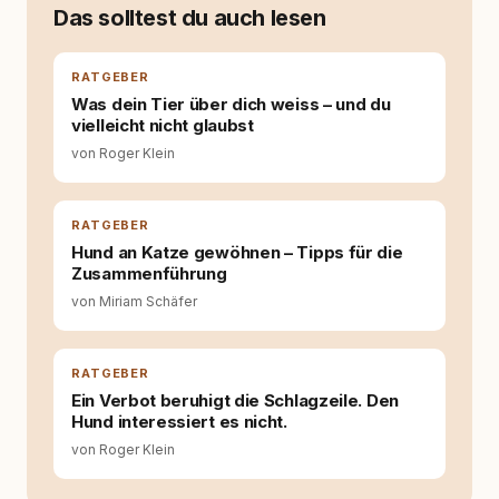
moderner Hundeerziehung
Das solltest du auch lesen
auseinanderzusetzen. Nach meiner Erfahrung
entsteht echte Bindung dort, wo Verständnis
Wissen ersetzt – nicht umgekehrt. Aus dieser
RATGEBER
Entwicklung entstand rundum.dog – ein
Was dein Tier über dich weiss – und du
Wissens- und Serviceportal für
vielleicht nicht glaubst
Hundehalter:innen in Deutschland, Österreich
von Roger Klein
und der Schweiz. Meine Überzeugung:
Tierschutz beginnt mit Wissen. Wer seinen
Hund versteht, trifft bessere Entscheidungen –
für ein Zusammenleben, das beiden guttut.
RATGEBER
Hund an Katze gewöhnen – Tipps für die
Zusammenführung
von Miriam Schäfer
RATGEBER
Ein Verbot beruhigt die Schlagzeile. Den
Hund interessiert es nicht.
von Roger Klein