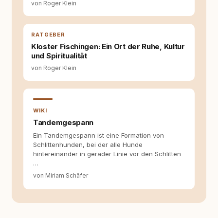
von Roger Klein
Hundehalter:innen in Deutschland, Österreich
und der Schweiz. Meine Überzeugung:
Tierschutz beginnt mit Wissen. Wer seinen
Hund versteht, trifft bessere Entscheidungen –
RATGEBER
für ein Zusammenleben, das beiden guttut.
Kloster Fischingen: Ein Ort der Ruhe, Kultur
und Spiritualität
von Roger Klein
WIKI
Tandemgespann
Ein Tandemgespann ist eine Formation von
Schlittenhunden, bei der alle Hunde
hintereinander in gerader Linie vor den Schlitten
…
von Miriam Schäfer