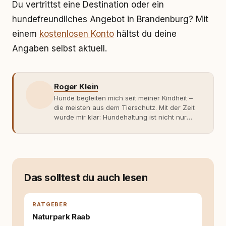
Du vertrittst eine Destination oder ein
hundefreundliches Angebot in Brandenburg? Mit
einem
kostenlosen Konto
hältst du deine
Angaben selbst aktuell.
Roger Klein
Hunde begleiten mich seit meiner Kindheit –
die meisten aus dem Tierschutz. Mit der Zeit
wurde mir klar: Hundehaltung ist nicht nur
Gefühl, sondern Verantwortung und
Fachwissen. Der Wendepunkt kam mit meinem
ersten Welpen. Plötzlich reichte Erfahrung
allein nicht mehr. Ich begann mich intensiv mit
Verhaltensbiologie, Trainingsethik und
moderner Hundeerziehung
Das solltest du auch lesen
auseinanderzusetzen. Nach meiner Erfahrung
entsteht echte Bindung dort, wo Verständnis
Wissen ersetzt – nicht umgekehrt. Aus dieser
RATGEBER
Entwicklung entstand rundum.dog – ein
Naturpark Raab
Wissens- und Serviceportal für