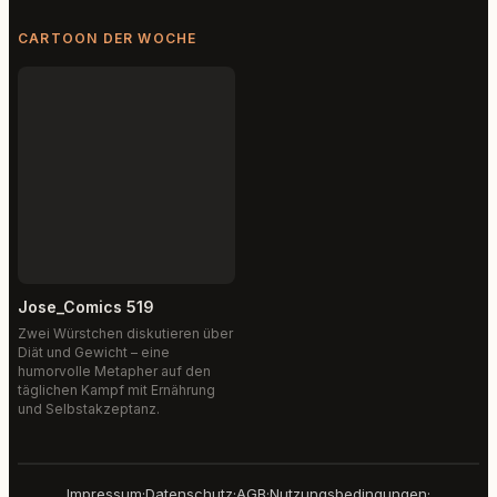
CARTOON DER WOCHE
Jose_Comics 519
Zwei Würstchen diskutieren über
Diät und Gewicht – eine
humorvolle Metapher auf den
täglichen Kampf mit Ernährung
und Selbstakzeptanz.
Impressum
·
Datenschutz
·
AGB
·
Nutzungsbedingungen
·