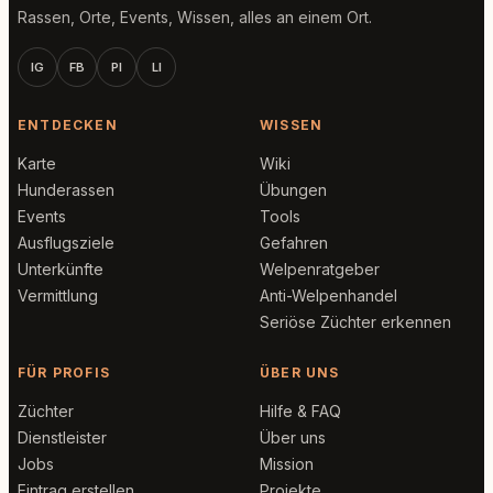
Rassen, Orte, Events, Wissen, alles an einem Ort.
IG
FB
PI
LI
ENTDECKEN
WISSEN
Karte
Wiki
Hunderassen
Übungen
Events
Tools
Ausflugsziele
Gefahren
Unterkünfte
Welpenratgeber
Vermittlung
Anti-Welpenhandel
Seriöse Züchter erkennen
FÜR PROFIS
ÜBER UNS
Züchter
Hilfe & FAQ
Dienstleister
Über uns
Jobs
Mission
Eintrag erstellen
Projekte