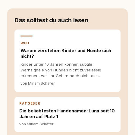
ersten Welpen. Plötzlich reichte Erfahrung
allein nicht mehr. Ich begann mich intensiv mit
Verhaltensbiologie, Trainingsethik und
moderner Hundeerziehung
Das solltest du auch lesen
auseinanderzusetzen. Nach meiner Erfahrung
entsteht echte Bindung dort, wo Verständnis
Wissen ersetzt – nicht umgekehrt. Aus dieser
Entwicklung entstand rundum.dog – ein
WIKI
Wissens- und Serviceportal für
Warum verstehen Kinder und Hunde sich
Hundehalter:innen in Deutschland, Österreich
nicht?
und der Schweiz. Meine Überzeugung:
Kinder unter 10 Jahren können subtile
Tierschutz beginnt mit Wissen. Wer seinen
Warnsignale von Hunden nicht zuverlässig
Hund versteht, trifft bessere Entscheidungen –
erkennen, weil ihr Gehirn noch nicht die …
für ein Zusammenleben, das beiden guttut.
von Miriam Schäfer
RATGEBER
Die beliebtesten Hundenamen: Luna seit 10
Jahren auf Platz 1
von Miriam Schäfer