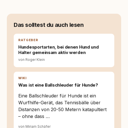
Fachwissen. Der Wendepunkt kam mit meinem
ersten Welpen. Plötzlich reichte Erfahrung
allein nicht mehr. Ich begann mich intensiv mit
Verhaltensbiologie, Trainingsethik und
moderner Hundeerziehung
Das solltest du auch lesen
auseinanderzusetzen. Nach meiner Erfahrung
entsteht echte Bindung dort, wo Verständnis
Wissen ersetzt – nicht umgekehrt. Aus dieser
RATGEBER
Entwicklung entstand rundum.dog – ein
Hundesportarten, bei denen Hund und
Wissens- und Serviceportal für
Halter gemeinsam aktiv werden
Hundehalter:innen in Deutschland, Österreich
von Roger Klein
und der Schweiz. Meine Überzeugung:
Tierschutz beginnt mit Wissen. Wer seinen
Hund versteht, trifft bessere Entscheidungen –
für ein Zusammenleben, das beiden guttut.
WIKI
Was ist eine Ballschleuder für Hunde?
Eine Ballschleuder für Hunde ist ein
Wurfhilfe-Gerät, das Tennisbälle über
Distanzen von 20-50 Metern katapultiert
– ohne dass …
von Miriam Schäfer