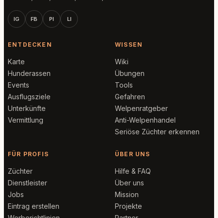
IG
FB
PI
LI
ENTDECKEN
WISSEN
Karte
Wiki
Hunderassen
Übungen
Events
Tools
Ausflugsziele
Gefahren
Unterkünfte
Welpenratgeber
Vermittlung
Anti-Welpenhandel
Seriöse Züchter erkennen
FÜR PROFIS
ÜBER UNS
Züchter
Hilfe & FAQ
Dienstleister
Über uns
Jobs
Mission
Eintrag erstellen
Projekte
Werberichtlinien
Partner