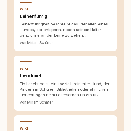
Wissen ersetzt – nicht umgekehrt. Aus dieser
Entwicklung entstand rundum.dog – ein
WIKI
Wissens- und Serviceportal für
Leinenführig
Hundehalter:innen in Deutschland, Österreich
Leinenführigkeit beschreibt das Verhalten eines
und der Schweiz. Meine Überzeugung:
Hundes, der entspannt neben seinem Halter
Tierschutz beginnt mit Wissen. Wer seinen
geht, ohne an der Leine zu ziehen, …
Hund versteht, trifft bessere Entscheidungen –
für ein Zusammenleben, das beiden guttut.
von Miriam Schäfer
WIKI
Lesehund
Ein Lesehund ist ein speziell trainierter Hund, der
Kindern in Schulen, Bibliotheken oder ähnlichen
Einrichtungen beim Lesenlernen unterstützt, …
von Miriam Schäfer
WIKI