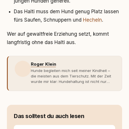
jungen Hunden generell.
Das Halti muss dem Hund genug Platz lassen
fürs Saufen, Schnuppern und
Hecheln
.
Wer auf gewaltfreie Erziehung setzt, kommt
langfristig ohne das Halti aus.
Roger Klein
Hunde begleiten mich seit meiner Kindheit –
die meisten aus dem Tierschutz. Mit der Zeit
wurde mir klar: Hundehaltung ist nicht nur
Gefühl, sondern Verantwortung und
Fachwissen. Der Wendepunkt kam mit meinem
ersten Welpen. Plötzlich reichte Erfahrung
allein nicht mehr. Ich begann mich intensiv mit
Verhaltensbiologie, Trainingsethik und
moderner Hundeerziehung
Das solltest du auch lesen
auseinanderzusetzen. Nach meiner Erfahrung
entsteht echte Bindung dort, wo Verständnis