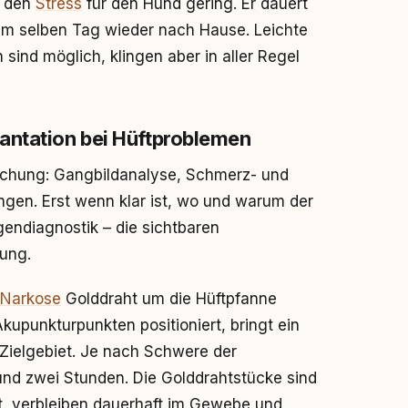
t den
Stress
für den Hund gering. Er dauert
am selben Tag wieder nach Hause. Leichte
ind möglich, klingen aber in aller Regel
antation bei Hüftproblemen
suchung: Gangbildanalyse, Schmerz- und
ngen. Erst wenn klar ist, wo und warum der
gendiagnostik – die sichtbaren
nung.
Narkose
Golddraht um die Hüftpfanne
Akupunkturpunkten positioniert, bringt ein
 Zielgebiet. Je nach Schwere der
nd zwei Stunden. Die Golddrahtstücke sind
rt, verbleiben dauerhaft im Gewebe und