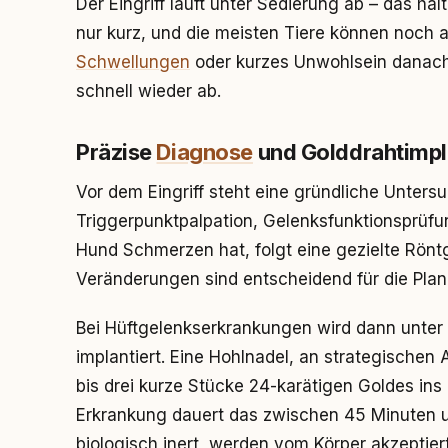
Der Eingriff läuft unter Sedierung ab – das häl
nur kurz, und die meisten Tiere können noch 
Schwellungen
oder kurzes Unwohlsein danach s
schnell wieder ab.
Präzise
Diagnose
und Golddrahtimpl
Vor dem Eingriff steht eine gründliche Unter
Triggerpunktpalpation, Gelenksfunktionsprüfu
Hund Schmerzen hat, folgt eine gezielte Rönt
Veränderungen sind entscheidend für die Pla
Bei Hüftgelenkserkrankungen wird dann unter
implantiert. Eine Hohlnadel, an strategischen 
bis drei kurze Stücke 24-karätigen Goldes ins
Erkrankung dauert das zwischen 45 Minuten u
biologisch inert, werden vom Körper akzeptie