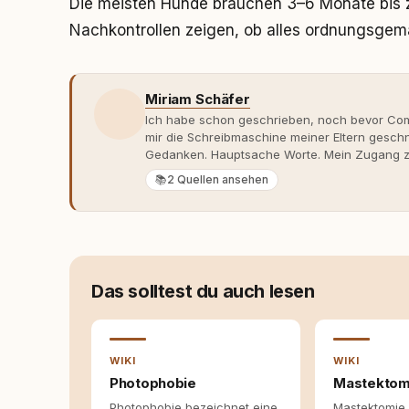
Die meisten Hunde brauchen 3–6 Monate bis 
Nachkontrollen zeigen, ob alles ordnungsgemä
Miriam Schäfer
Ich habe schon geschrieben, noch bevor Comp
mir die Schreibmaschine meiner Eltern gesch
Gedanken. Hauptsache Worte. Mein Zugang zu
eher skeptisch, geprägt von weniger guten Er
📚
2 Quellen ansehen
dank Roger - erlebt habe, wie verantwortung
Dieser Perspektivwechsel begleitet meine Arbe
Managerin an vielen Stellen beteiligt, an den
Themen, plane Inhalte, schreibe Artikel, begle
betreue die Social-Media-Kanäle. Mein Blick 
Themen sind relevant? Welche Fragen stehen d
Das solltest du auch lesen
dass sie verständlich, fundiert und für unsere
allein nicht ausreichen. Gute Entscheidungen 
Bereitschaft zum Hinterfragen zusammenkomm
WIKI
WIKI
Photophobie
Mastektom
Photophobie bezeichnet eine
Mastektomie 