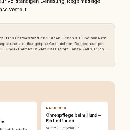
zur vollständigen Genesung. Regelmässige
ss verheilt.
uter selbstverständlich wurden. Schon als Kind habe ich
nappt und drauflos getippt: Geschichten, Beobachtungen,
 Hunde-Themen ist kein klassischer. Lange Zeit war ich
fahrungen. Umso mehr hat es mich überrascht, als ich -
svoll und bewusst gute Hundehaltung funktionieren kann.
it bis heute. Bei rundum.dog bin ich als Content
en aus Ideen fertige Beiträge werden. Ich recherchiere
ite Gastbeiträge redaktionell, veröffentliche Texte und
richtet sich dabei immer auf das grosse Ganze: Welche
ahinter? Und wie lassen sich Inhalte so aufbereiten,
 Leser wirklich hilfreich sind? Ich glaube, dass Emotionen
entstehen dort, wo Information, Selbstreflexion und
en. Mit meinen Texten möchte ich genau dazu beitragen.
RATGEBER
Ohrenpflege beim Hund –
Ein Leitfaden
ie
von Miriam Schäfer
bezeichnet die