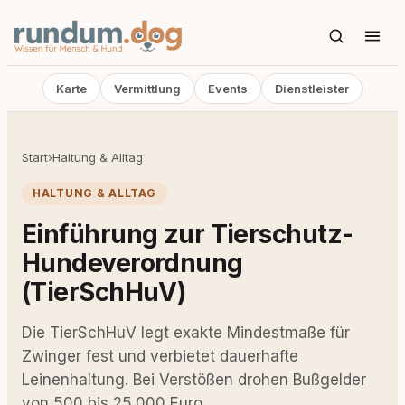
Karte
Vermittlung
Events
Dienstleister
Start
›
Haltung & Alltag
HALTUNG & ALLTAG
Einführung zur Tierschutz-
Hundeverordnung
(TierSchHuV)
Die TierSchHuV legt exakte Mindestmaße für
Zwinger fest und verbietet dauerhafte
Leinenhaltung. Bei Verstößen drohen Bußgelder
von 500 bis 25.000 Euro.