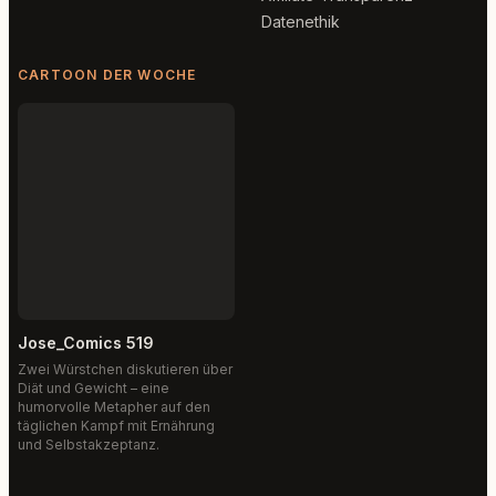
Datenethik
CARTOON DER WOCHE
Jose_Comics 519
Zwei Würstchen diskutieren über
Diät und Gewicht – eine
humorvolle Metapher auf den
täglichen Kampf mit Ernährung
und Selbstakzeptanz.