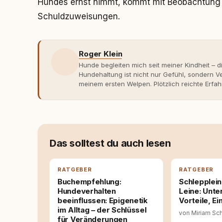
Hundes ernst nimmt, kommt mit Beobachtung 
Schuldzuweisungen.
Roger Klein
Hunde begleiten mich seit meiner Kindheit – d
Hundehaltung ist nicht nur Gefühl, sondern
meinem ersten Welpen. Plötzlich reichte Erfah
Verhaltensbiologie, Trainingsethik und mod
Erfahrung entsteht echte Bindung dort, wo Ve
Entwicklung entstand rundum.dog – ein Wissen
Deutschland, Österreich und der Schweiz. Me
seinen Hund versteht, trifft bessere Entsche
Das solltest du auch lesen
RATGEBER
RATGEBER
Buchempfehlung:
Schleppleine
Hundeverhalten
Leine: Unte
beeinflussen: Epigenetik
Vorteile, Ei
im Alltag – der Schlüssel
von Miriam Sc
für Veränderungen