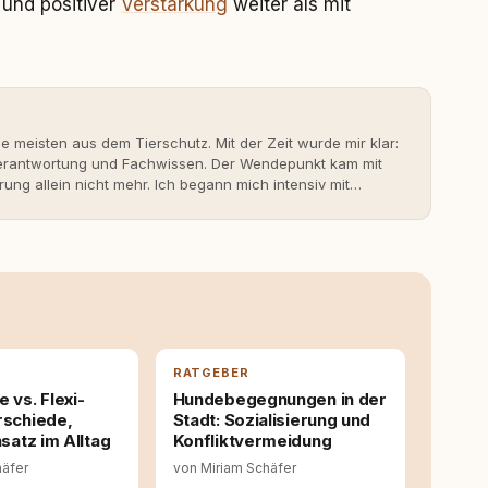
und positiver
Verstärkung
weiter als mit
ie meisten aus dem Tierschutz. Mit der Zeit wurde mir klar:
 Verantwortung und Fachwissen. Der Wendepunkt kam mit
rung allein nicht mehr. Ich begann mich intensiv mit
erner Hundeerziehung auseinanderzusetzen. Nach meiner
rständnis Wissen ersetzt – nicht umgekehrt. Aus dieser
s- und Serviceportal für Hundehalter:innen in
ine Überzeugung: Tierschutz beginnt mit Wissen. Wer
idungen – für ein Zusammenleben, das beiden guttut.
RATGEBER
 vs. Flexi-
Hundebegegnungen in der
rschiede,
Stadt: Sozialisierung und
nsatz im Alltag
Konfliktvermeidung
häfer
von Miriam Schäfer