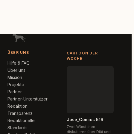
ÜBER UNS
CARTOON DER
WOCHE
Hilfe & FAQ
Über uns
Mission
Projekte
Partner
Partner-Unterstützer
Redaktion
Transparenz
Jose_Comics 519
Redaktionelle
Zwei Würstchen
Standards
diskutieren über Diät und