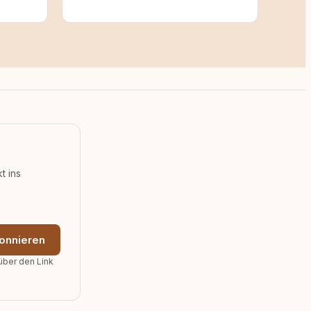
t ins
onnieren
über den Link