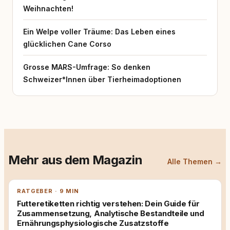
Zivilbevölkerung. Gemeinsam mit dem
Weihnachten!
Herausgeber verstehen wir rundum.dog als
journalistisches Magazin für
Hundehalterinnen und Hundehalter aus
Ein Welpe voller Träume: Das Leben eines
unterschiedlichen Lebensrealitäten und mit
glücklichen Cane Corso
unterschiedlichen Anforderungen. Tierschutz
ist dabei eine zentrale Leitlinie der
Grosse MARS-Umfrage: So denken
redaktionellen Arbeit und wird als
Verantwortung verstanden, die Fachlichkeit,
Schweizer*Innen über Tierheimadoptionen
Alltagstauglichkeit und Praxisbezug verbindet.
Ziel des Magazins ist es, Orientierung zu
bieten und dazu beizutragen, dass Mensch
und Hund als Team verlässlich und nachhaltig
zusammenarbeiten – im Alltag, im Training
und im Sport.
Mehr aus dem Magazin
Alle Themen →
RATGEBER · 9 MIN
Futteretiketten richtig verstehen: Dein Guide für
Zusammensetzung, Analytische Bestandteile und
Ernährungsphysiologische Zusatzstoffe