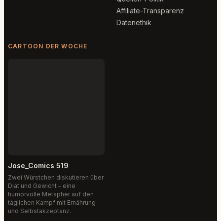
Affiliate-Transparenz
Datenethik
CARTOON DER WOCHE
Jose_Comics 519
Zwei Würstchen diskutieren über
Diät und Gewicht – eine
humorvolle Metapher auf den
täglichen Kampf mit Ernährung
und Selbstakzeptanz.