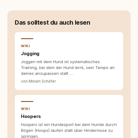
ersten Welpen. Plötzlich reichte Erfahrung
allein nicht mehr. Ich begann mich intensiv mit
Verhaltensbiologie, Trainingsethik und
moderner Hundeerziehung
Das solltest du auch lesen
auseinanderzusetzen. Nach meiner Erfahrung
entsteht echte Bindung dort, wo Verständnis
Wissen ersetzt – nicht umgekehrt. Aus dieser
Entwicklung entstand rundum.dog – ein
WIKI
Wissens- und Serviceportal für
Jogging
Hundehalter:innen in Deutschland, Österreich
Joggen mit dem Hund ist systematisches
und der Schweiz. Meine Überzeugung:
Training, bei dem der Hund lernt, sein Tempo an
Tierschutz beginnt mit Wissen. Wer seinen
deines anzupassen statt …
Hund versteht, trifft bessere Entscheidungen –
für ein Zusammenleben, das beiden guttut.
von Miriam Schäfer
WIKI
Hoopers
Hoopers ist ein Hundesport bei dem Hunde durch
Bögen (Hoops) laufen statt über Hindernisse zu
springen.