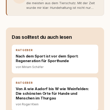
die meisten aus dem Tierschutz. Mit der Zeit
wurde mir klar: Hundehaltung ist nicht nur
Gefühl, sondern Verantwortung und
Fachwissen. Der Wendepunkt kam mit meinem
ersten Welpen. Plötzlich reichte Erfahrung
allein nicht mehr. Ich begann mich intensiv mit
Verhaltensbiologie, Trainingsethik und
moderner Hundeerziehung
Das solltest du auch lesen
auseinanderzusetzen. Nach meiner Erfahrung
entsteht echte Bindung dort, wo Verständnis
Wissen ersetzt – nicht umgekehrt. Aus dieser
RATGEBER
Entwicklung entstand rundum.dog – ein
Nach dem Sport ist vor dem Sport:
Wissens- und Serviceportal für
Regeneration für Sporthunde
Hundehalter:innen in Deutschland, Österreich
von Miriam Schäfer
und der Schweiz. Meine Überzeugung:
Tierschutz beginnt mit Wissen. Wer seinen
Hund versteht, trifft bessere Entscheidungen –
für ein Zusammenleben, das beiden guttut.
RATGEBER
Von A wie Aadorf bis W wie Weinfelden:
Die schönsten Orte für Hunde und
Menschen im Thurgau
von Roger Klein