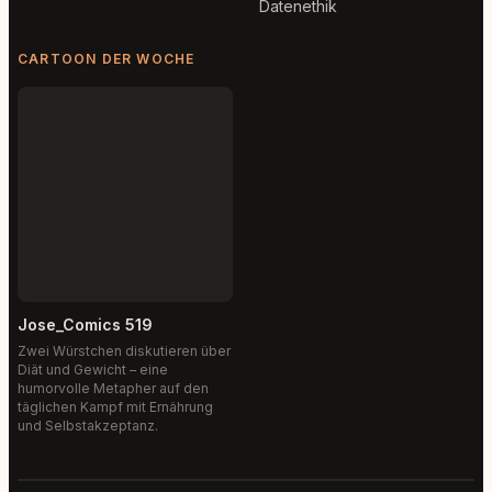
Datenethik
CARTOON DER WOCHE
Jose_Comics 519
Zwei Würstchen diskutieren über
Diät und Gewicht – eine
humorvolle Metapher auf den
täglichen Kampf mit Ernährung
und Selbstakzeptanz.