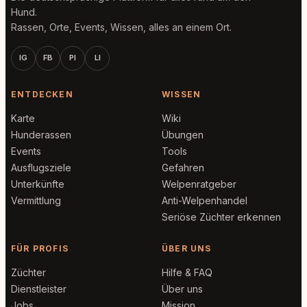
Hund.
Rassen, Orte, Events, Wissen, alles an einem Ort.
IG
FB
PI
LI
ENTDECKEN
WISSEN
Karte
Wiki
Hunderassen
Übungen
Events
Tools
Ausflugsziele
Gefahren
Unterkünfte
Welpenratgeber
Vermittlung
Anti-Welpenhandel
Seriöse Züchter erkennen
FÜR PROFIS
ÜBER UNS
Züchter
Hilfe & FAQ
Dienstleister
Über uns
Jobs
Mission