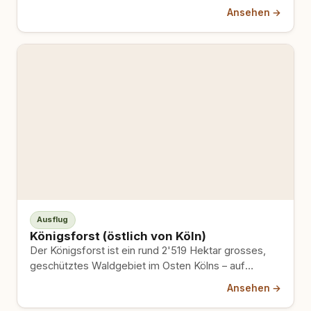
Mülheimer Hafen – ehemaliges
Ansehen →
Bundesgartenschaugelände, heute 40 Hektar…
Ausflug
Königsforst (östlich von Köln)
Der Königsforst ist ein rund 2'519 Hektar grosses,
geschütztes Waldgebiet im Osten Kölns – auf
Stadtgebiet und im…
Ansehen →