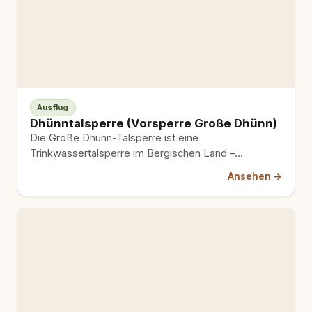
Ausflug
Dhünntalsperre (Vorsperre Große Dhünn)
Die Große Dhünn-Talsperre ist eine
Trinkwassertalsperre im Bergischen Land –
Eigentümer und Betreiber ist der Wupperverband,
Ansehen →
dessen Hauptaufgabe…