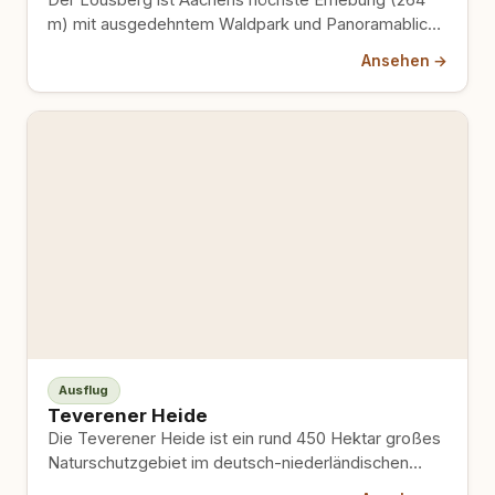
Der Lousberg ist Aachens höchste Erhebung (264
m) mit ausgedehntem Waldpark und Panoramablick
über die Stadt – ein…
Ansehen →
Ausflug
Teverener Heide
Die Teverener Heide ist ein rund 450 Hektar großes
Naturschutzgebiet im deutsch-niederländischen
Grenzgebiet mit Kiefernwäldern, weiten