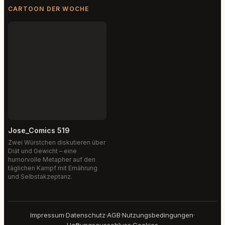
CARTOON DER WOCHE
Jose_Comics 519
Zwei Würstchen diskutieren über
Diät und Gewicht – eine
humorvolle Metapher auf den
täglichen Kampf mit Ernährung
und Selbstakzeptanz.
Impressum
·
Datenschutz
·
AGB
·
Nutzungsbedingungen
·
Haftungsausschluss
·
Cookies