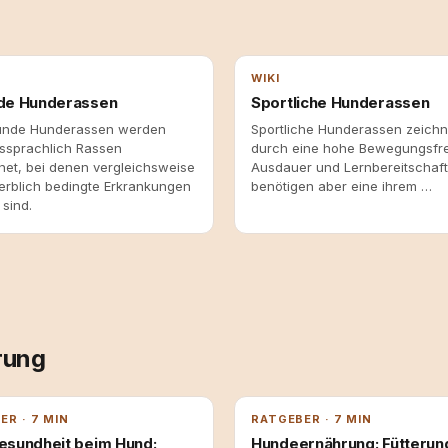
WIKI
de Hunderassen
Sportliche Hunderassen
unde Hunderassen werden
Sportliche Hunderassen zeichn
sprachlich Rassen
durch eine hohe Bewegungsfr
net, bei denen vergleichsweise
Ausdauer und Lernbereitschaft
erblich bedingte Erkrankungen
benötigen aber eine ihrem …
sind.
rung
ER · 7 MIN
RATGEBER · 7 MIN
sundheit beim Hund:
Hundeernährung: Fütterun