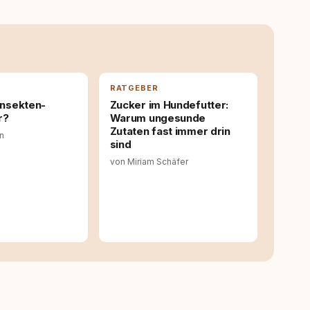
it bis heute. Bei rundum.dog bin ich als Content
en aus Ideen fertige Beiträge werden. Ich recherchiere
ite Gastbeiträge redaktionell, veröffentliche Texte und
richtet sich dabei immer auf das grosse Ganze: Welche
ahinter? Und wie lassen sich Inhalte so aufbereiten,
 Leser wirklich hilfreich sind? Ich glaube, dass Emotionen
entstehen dort, wo Information, Selbstreflexion und
RATGEBER
en. Mit meinen Texten möchte ich genau dazu beitragen.
 Insekten-
Zucker im Hundefutter:
r?
Warum ungesunde
Zutaten fast immer drin
in
sind
von Miriam Schäfer