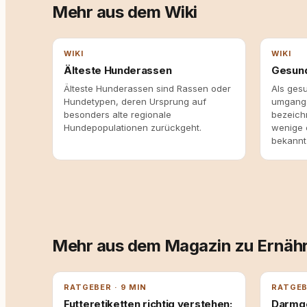
Mehr aus dem Wiki
WIKI
WIKI
Älteste Hunderassen
Gesun
Älteste Hunderassen sind Rassen oder
Als ges
Hundetypen, deren Ursprung auf
umgangs
besonders alte regionale
bezeich
Hundepopulationen zurückgeht.
wenige 
bekannt 
Mehr aus dem Magazin zu Ernäh
RATGEBER · 9 MIN
RATGEB
Futteretiketten richtig verstehen:
Darmge