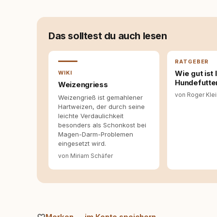
Dieser Perspektivwechsel begleitet meine Arbe
Managerin an vielen Stellen beteiligt, an den
Themen, plane Inhalte, schreibe Artikel, begle
betreue die Social-Media-Kanäle. Mein Blick 
Das solltest du auch lesen
Themen sind relevant? Welche Fragen stehen d
dass sie verständlich, fundiert und für unsere
allein nicht ausreichen. Gute Entscheidungen 
RATGEBER
Bereitschaft zum Hinterfragen zusammenkomm
Wie gut ist
WIKI
Hundefutte
Weizengriess
von Roger Kle
Weizengrieß ist gemahlener
Hartweizen, der durch seine
leichte Verdaulichkeit
besonders als Schonkost bei
Magen-Darm-Problemen
eingesetzt wird.
von Miriam Schäfer