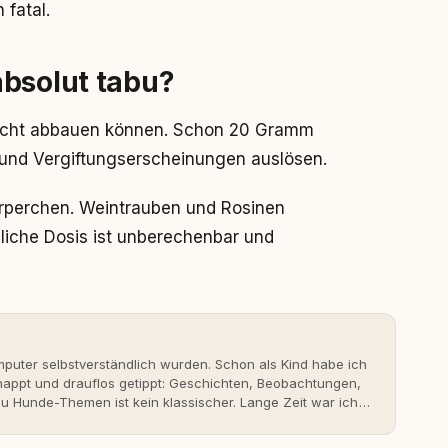
fatal.
absolut tabu?
nicht abbauen können. Schon 20 Gramm
und Vergiftungserscheinungen auslösen.
örperchen. Weintrauben und Rosinen
liche Dosis ist unberechenbar und
uter selbstverständlich wurden. Schon als Kind habe ich
nappt und drauflos getippt: Geschichten, Beobachtungen,
 Hunde-Themen ist kein klassischer. Lange Zeit war ich
fahrungen. Umso mehr hat es mich überrascht, als ich -
svoll und bewusst gute Hundehaltung funktionieren kann.