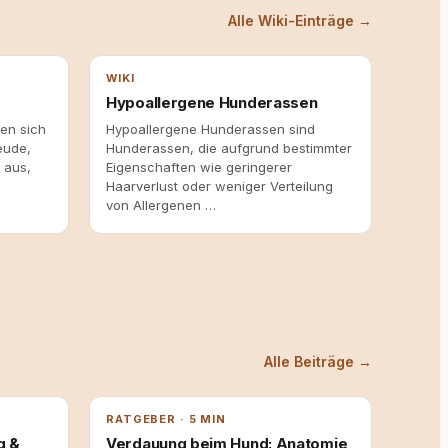
Alle Wiki-Einträge →
WIKI
Hypoallergene Hunderassen
en sich
Hypoallergene Hunderassen sind
eude,
Hunderassen, die aufgrund bestimmter
 aus,
Eigenschaften wie geringerer
Haarverlust oder weniger Verteilung
von Allergenen …
Alle Beiträge →
RATGEBER · 5 MIN
g &
Verdauung beim Hund: Anatomie,