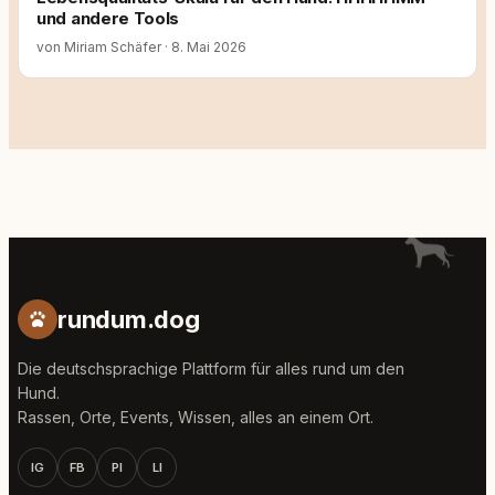
und andere Tools
von Miriam Schäfer
·
8. Mai 2026
rundum.dog
Die deutschsprachige Plattform für alles rund um den
Hund.
Rassen, Orte, Events, Wissen, alles an einem Ort.
IG
FB
PI
LI