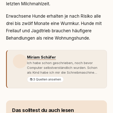
letzten Milchmahlzeit.
Erwachsene Hunde erhalten je nach Risiko alle
drei bis zwölf Monate eine Wurmkur. Hunde mit
Freilauf und Jagdtrieb brauchen häufigere
Behandlungen als reine Wohnungshunde.
Miriam Schäfer
Ich habe schon geschrieben, noch bevor
Computer selbstverständlich wurden. Schon
als Kind habe ich mir die Schreibmaschine
meiner Eltern geschnappt und drauflos
📚
3 Quellen ansehen
getippt: Geschichten, Beobachtungen,
Gedanken. Hauptsache Worte. Mein Zugang
zu Hunde-Themen ist kein klassischer. Lange
Zeit war ich eher skeptisch, geprägt von
weniger guten Erfahrungen. Umso mehr hat
es mich überrascht, als ich - dank Roger -
Das solltest du auch lesen
erlebt habe, wie verantwortungsvoll und