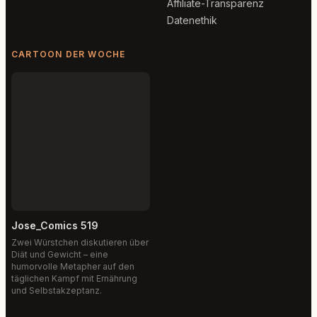
Affiliate-Transparenz
Datenethik
CARTOON DER WOCHE
Jose_Comics 519
Zwei Würstchen diskutieren über
Diät und Gewicht – eine
humorvolle Metapher auf den
täglichen Kampf mit Ernährung
und Selbstakzeptanz.