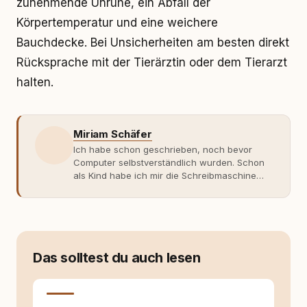
zunehmende Unruhe, ein Abfall der
Körpertemperatur und eine weichere
Bauchdecke. Bei Unsicherheiten am besten direkt
Rücksprache mit der Tierärztin oder dem Tierarzt
halten.
Miriam Schäfer
Ich habe schon geschrieben, noch bevor
Computer selbstverständlich wurden. Schon
als Kind habe ich mir die Schreibmaschine
meiner Eltern geschnappt und drauflos
getippt: Geschichten, Beobachtungen,
Gedanken. Hauptsache Worte. Mein Zugang
zu Hunde-Themen ist kein klassischer. Lange
Zeit war ich eher skeptisch, geprägt von
weniger guten Erfahrungen. Umso mehr hat
Das solltest du auch lesen
es mich überrascht, als ich - dank Roger -
erlebt habe, wie verantwortungsvoll und
bewusst gute Hundehaltung funktionieren
kann. Dieser Perspektivwechsel begleitet