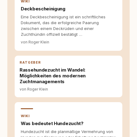
WIKI
meine Arbeit bis heute. Bei rundum.dog bin ich
Deckbescheinigung
als Content Managerin an vielen Stellen
Eine Deckbescheinigung ist ein schriftliches
beteiligt, an denen aus Ideen fertige Beiträge
Dokument, das die erfolgreiche Paarung
werden. Ich recherchiere Themen, plane
zwischen einem Deckrüden und einer
Inhalte, schreibe Artikel, begleite Gastbeiträge
Zuchthündin offiziell bestätigt …
redaktionell, veröffentliche Texte und betreue
die Social-Media-Kanäle. Mein Blick richtet
von Roger Klein
sich dabei immer auf das grosse Ganze:
Welche Themen sind relevant? Welche
Fragen stehen dahinter? Und wie lassen sich
RATGEBER
Inhalte so aufbereiten, dass sie verständlich,
fundiert und für unsere Leser wirklich
Rassehundezucht im Wandel:
hilfreich sind? Ich glaube, dass Emotionen
Möglichkeiten des modernen
allein nicht ausreichen. Gute Entscheidungen
Zuchtmanagements
entstehen dort, wo Information,
von Roger Klein
Selbstreflexion und Bereitschaft zum
Hinterfragen zusammenkommen. Mit meinen
Texten möchte ich genau dazu beitragen.
WIKI
Was bedeutet Hundezucht?
Hundezucht ist die planmäßige Vermehrung von